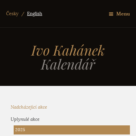
Menu
Česky
/
English
Ivo Kahánek
Kalendář
Nadcházející akce
Uplynulé akce
2025