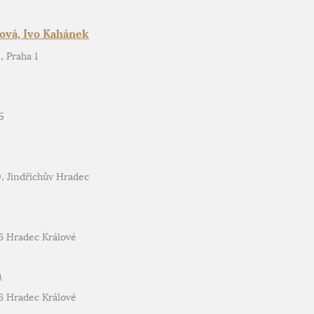
ová, Ivo Kahánek
, Praha 1
5
0, Jindřichův Hradec
6 Hradec Králové
a
6 Hradec Králové