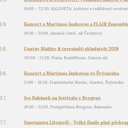
19:00 - 22:30, KALIMETA, kulturní a vzdělávací centrum
9.9.
Koncert s Martinou Jankovou a FLAIR Ensembl
19:30 - 21:00, zámkek Liteň, sál Čechovny
0.8.
Gustav Mahler & terezínští skladatelé 2018
20:00 - 21:30, Praha, Rudolfinum, Sukova síň
9.8.
Koncert s Martinou Jankovou ve Švýcarsku
17:00 - 18:30, Französische Kirche, Murten, Švýcarsko
3.7.
Ivo Kahánek na festivalu v Bregenz
19:30 - 21:00, Festspielhaus Bregenz, Rakousko
7.7.
Smetanova Litomyšl - Velké finále plné překva