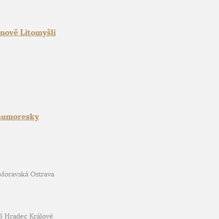
nově Litomyšli
 humoresky
 Moravská Ostrava
6 Hradec Králové