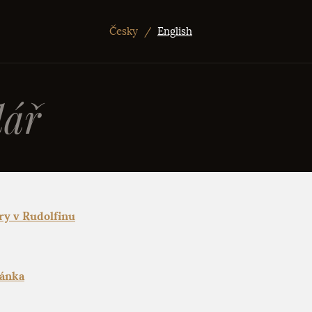
Česky
/
English
ář
ry v Rudolfinu
hánka