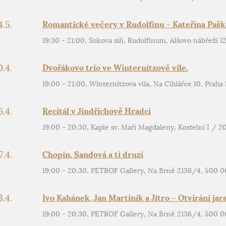
4.5.
Romantické večery v Rudolfinu - Kateřina Pašk
19:30 - 21:00, Sukova síň, Rudolfinum, Alšovo nábřeží 12
0.4.
Dvořákovo trio ve Winternitzově vile.
19:00 - 21:00, Winternitzova vila, Na Cihlářce 10, Praha 
6.4.
Recitál v Jindřichově Hradci
19:00 - 20:30, Kaple sv. Maří Magdaleny, Kostelní I / 2
7.4.
Chopin, Sandová a ti druzí
19:00 - 20:30, PETROF Gallery, Na Brně 2136/4, 500 0
3.4.
Ivo Kahánek, Jan Martiník a Jitro – Otvírání jar
19:00 - 20:30, PETROF Gallery, Na Brně 2136/4, 500 0