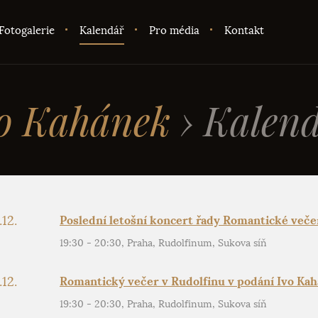
Fotogalerie
Kalendář
Pro média
Kontakt
o Kahánek
›
Kalend
.12.
Poslední letošní koncert řady Romantické veče
19:30 - 20:30, Praha, Rudolfinum, Sukova síň
.12.
Romantický večer v Rudolfinu v podání Ivo Ka
19:30 - 20:30, Praha, Rudolfinum, Sukova síň