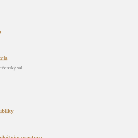
u
ria
ečenský sál
ubliky
nikátním prostoru