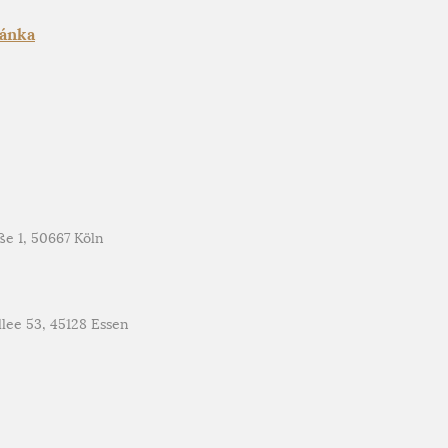
hánka
ße 1, 50667 Köln
allee 53, 45128 Essen