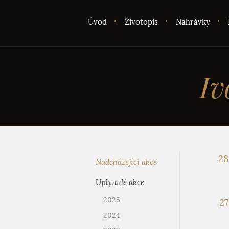
Úvod
Životopis
Nahrávky
Iv
28
Nadcházející akce
Uplynulé akce
2025
27
2024