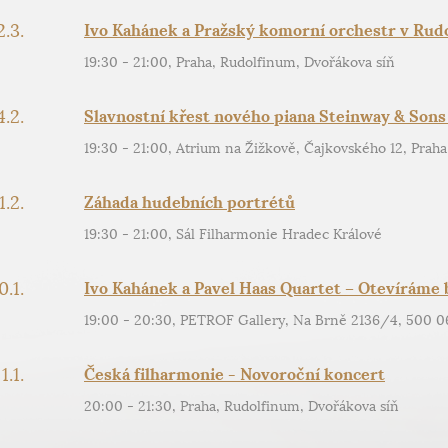
2.3.
Ivo Kahánek a Pražský komorní orchestr v Rud
19:30 - 21:00, Praha, Rudolfinum, Dvořákova síň
4.2.
Slavnostní křest nového piana Steinway & Sons 
19:30 - 21:00, Atrium na Žižkově, Čajkovského 12, Praha
1.2.
Záhada hudebních portrétů
19:30 - 21:00, Sál Filharmonie Hradec Králové
0.1.
Ivo Kahánek a Pavel Haas Quartet – Otevíráme 
19:00 - 20:30, PETROF Gallery, Na Brně 2136/4, 500 0
1.1.
Česká filharmonie - Novoroční koncert
20:00 - 21:30, Praha, Rudolfinum, Dvořákova síň