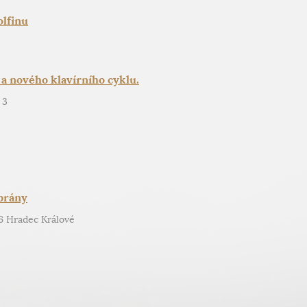
olfinu
a nového klavírního cyklu.
 3
brány
6 Hradec Králové