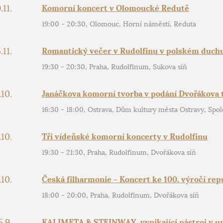
.11.
Komorní koncert v Olomoucké Redutě
19:00 - 20:30, Olomouc, Horní náměstí, Reduta
.11.
Romantický večer v Rudolfinu v polském duch
19:30 - 20:30, Praha, Rudolfinum, Sukova síň
.10.
Janáčkova komorní tvorba v podání Dvořákova t
16:30 - 18:00, Ostrava, Dům kultury města Ostravy, Spol
.10.
Tři vídeňské komorní koncerty v Rudolfinu
19:30 - 21:30, Praha, Rudolfinum, Dvořákova síň
.10.
Česká filharmonie - Koncert ke 100. výročí rep
18:00 - 20:00, Praha, Rudolfinum, Dvořákova síň
5.9.
KALIMETA & STEINWAY, vynikající nástroj v u