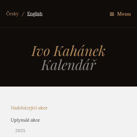
Menu
Česky
/
English
Ivo Kahánek
Kalendář
Nadcházející akce
Uplynulé akce
2025