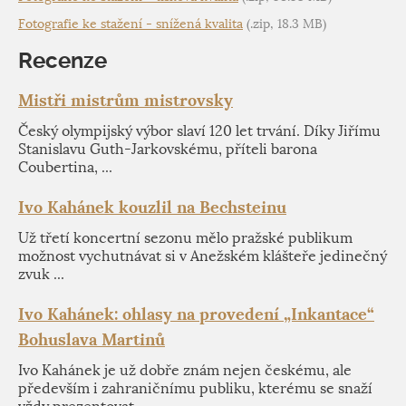
Fotografie ke stažení - snížená kvalita
(.zip, 18.3 MB)
Recenze
Mistři mistrům mistrovsky
Český olympijský výbor slaví 120 let trvání. Díky Jiřímu
Stanislavu Guth-Jarkovskému, příteli barona
Coubertina, ...
Ivo Kahánek kouzlil na Bechsteinu
Už třetí koncertní sezonu mělo pražské publikum
možnost vychutnávat si v Anežském klášteře jedinečný
zvuk ...
Ivo Kahánek: ohlasy na provedení „Inkantace“
Bohuslava Martinů
Ivo Kahánek je už dobře znám nejen českému, ale
především i zahraničnímu publiku, kterému se snaží