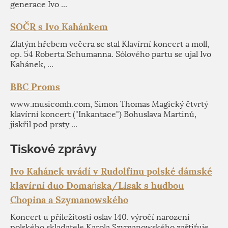
generace Ivo ...
SOČR s Ivo Kahánkem
Zlatým hřebem večera se stal Klavírní koncert a moll,
op. 54 Roberta Schumanna. Sólového partu se ujal Ivo
Kahánek, ...
BBC Proms
www.musicomh.com, Simon Thomas Magický čtvrtý
klavírní koncert ("Inkantace") Bohuslava Martinů,
jiskřil pod prsty ...
Tiskové zprávy
Ivo Kahánek uvádí v Rudolfinu polské dámské
klavírní duo Domańska/Lisak s hudbou
Chopina a Szymanowského
Koncert u příležitosti oslav 140. výročí narození
polského skladatele Karola Szymanowského zaštiťuje