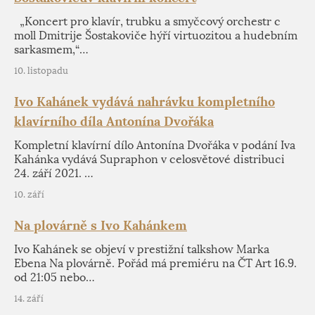
„Koncert pro klavír, trubku a smyčcový orchestr c
moll Dmitrije Šostakoviče hýří virtuozitou a hudebním
sarkasmem,“…
10. listopadu
Ivo Kahánek vydává nahrávku kompletního
klavírního díla Antonína Dvořáka
Kompletní klavírní dílo Antonína Dvořáka v podání Iva
Kahánka vydává Supraphon v celosvětové distribuci
24. září 2021. …
10. září
Na plovárně s Ivo Kahánkem
Ivo Kahánek se objeví v prestižní talkshow Marka
Ebena Na plovárně. Pořád má premiéru na ČT Art 16.9.
od 21:05 nebo…
14. září