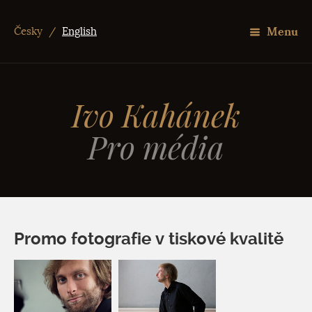
Menu
Česky
/
English
Ivo Kahánek
Pro média
Promo fotografie v tiskové kvalitě