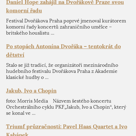
Daniel Hope zahájil na Dvořákově Praze svou
komorní řadu
Festival Dvořákova Praha poprvé jmenoval kurátorem
komorní řady koncertů zahraničního umělce –
britského houslistu ...
Po stopách Antonína Dvořáka – tentokrát do
dětství
Stalo se již tradicí, že organizátoři mezinárodního
hudebního festivalu Dvořákova Praha z Akademie
klasické hudby o ...
Jakub, Ivo a Chopin
foto: Morris Media Názvem šestého koncertu
Orchestrálního cyklu PKF„Jakub, Ivo a Chopin“, který
se konal ve ...
Triumf průzračnosti: Pavel Haas Quartet a Ivo
Kahánek