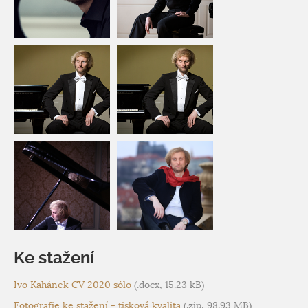
Ke stažení
Ivo Kahánek CV 2020 sólo
(.docx, 15.23 kB)
Fotografie ke stažení - tisková kvalita
(.zip, 98.93 MB)