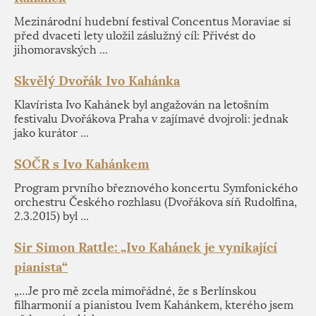
Mezinárodní hudební festival Concentus Moraviae si
před dvaceti lety uložil záslužný cíl: Přivést do
jihomoravských ...
Skvělý Dvořák Ivo Kahánka
Klavírista Ivo Kahánek byl angažován na letošním
festivalu Dvořákova Praha v zajímavé dvojroli: jednak
jako kurátor ...
SOČR s Ivo Kahánkem
Program prvního březnového koncertu Symfonického
orchestru Českého rozhlasu (Dvořákova síň Rudolfina,
2.3.2015) byl ...
Sir Simon Rattle: „Ivo Kahánek je vynikající
pianista“
„…Je pro mě zcela mimořádné, že s Berlínskou
filharmonií a pianistou Ivem Kahánkem, kterého jsem