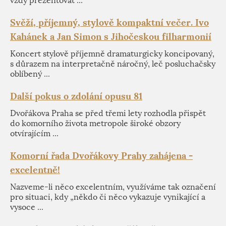
vždy prezentovat ...
Svěží, příjemný, stylově kompaktní večer. Ivo
Kahánek a Jan Simon s Jihočeskou filharmonií
Koncert stylově příjemně dramaturgicky koncipovaný,
s důrazem na interpretačně náročný, leč posluchačsky
oblíbený ...
Další pokus o zdolání opusu 81
Dvořákova Praha se před třemi lety rozhodla přispět
do komorního života metropole široké obzory
otvírajícím ...
Komorní řada Dvořákovy Prahy zahájena -
excelentně!
Nazveme-li něco excelentním, využíváme tak označení
pro situaci, kdy „někdo či něco vykazuje vynikající a
vysoce ...