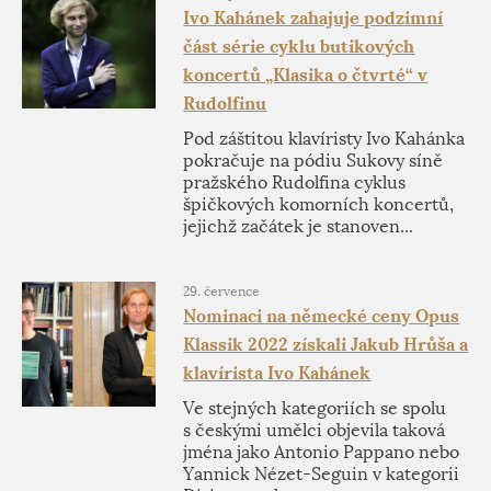
Ivo Kahánek zahajuje podzimní
část série cyklu butikových
koncertů „Klasika o čtvrté“ v
Rudolfinu
Pod záštitou klavíristy Ivo Kahánka
pokračuje na pódiu Sukovy síně
pražského Rudolfina cyklus
špičkových komorních koncertů,
jejichž začátek je stanoven...
29. července
Nominaci na německé ceny Opus
Klassik 2022 získali Jakub Hrůša a
klavírista Ivo Kahánek
Ve stejných kategoriích se spolu
s českými umělci objevila taková
jména jako Antonio Pappano nebo
Yannick Nézet-Seguin v kategorii