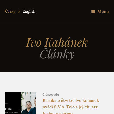
Menu
Česky
/
English
Ivo Kahánek
Články
6. listopadu
Klasika o čtvrté: Ivo Kahánek
uvádí S.V.A. Trio a jejich jazz
fusion program