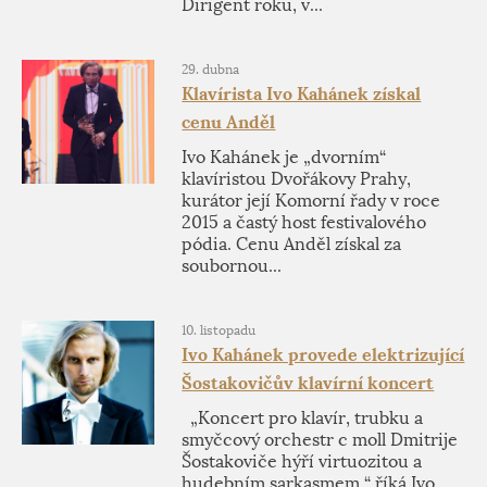
Dirigent roku, v...
29. dubna
Klavírista Ivo Kahánek získal
cenu Anděl
Ivo Kahánek je „dvorním“
klavíristou Dvořákovy Prahy,
kurátor její Komorní řady v roce
2015 a častý host festivalového
pódia. Cenu Anděl získal za
soubornou...
10. listopadu
Ivo Kahánek provede elektrizující
Šostakovičův klavírní koncert
„Koncert pro klavír, trubku a
smyčcový orchestr c moll Dmitrije
Šostakoviče hýří virtuozitou a
hudebním sarkasmem,“ říká Ivo