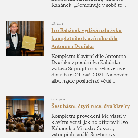
Kahánek. „Kombinuje v sobě to...
10. září
Ivo Kahánek vydává nahrávku
kompletního klavírního díla
Antonína Dvořáka
Kompletní klavírní dílo Antonína
Dvořáka v podání Iva Kahánka
vydává Supraphon v celosvětové
distribuci 24. září 2021. Na novém
albu najde posluchač větší...
6. srpna
Šest básní, čtyři ruce, dva klavíry
Kompletní provedení Mé vlasti v
klavírní verzi, jak ho připravili Ivo
Kahánek a Miroslav Sekera,
vstoupí do análů Smetanovy