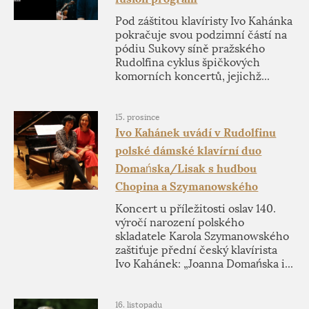
Pod záštitou klavíristy Ivo Kahánka
pokračuje svou podzimní částí na
pódiu Sukovy síně pražského
Rudolfina cyklus špičkových
komorních koncertů, jejichž...
15. prosince
Ivo Kahánek uvádí v Rudolfinu
polské dámské klavírní duo
Domańska/Lisak s hudbou
Chopina a Szymanowského
Koncert u příležitosti oslav 140.
výročí narození polského
skladatele Karola Szymanowského
zaštiťuje přední český klavírista
Ivo Kahánek: „Joanna Domańska i...
16. listopadu