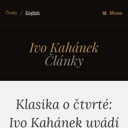
Menu
Česky
/
English
Ivo Kahánek
Články
Klasika o čtvrté:
Ivo Kahánek uvádí