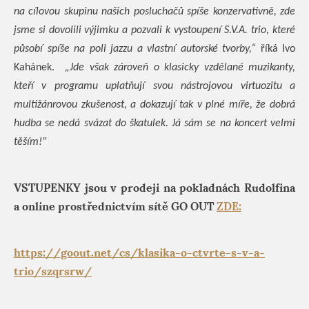
na cílovou skupinu našich posluchačů spíše konzervativně, zde
jsme si dovolili výjimku a pozvali k vystoupení S.V.A. trio, které
působí spíše na poli jazzu a vlastní autorské tvorby,“
říká Ivo
Kahánek.
„Jde však zároveň o klasicky vzdělané muzikanty,
kteří v programu uplatňují svou nástrojovou virtuozitu a
multižánrovou zkušenost, a dokazují tak v plné míře, že dobrá
hudba se nedá svázat do škatulek. Já sám se na koncert velmi
těším!"
VSTUPENKY jsou v prodeji na pokladnách Rudolfina
a online prostřednictvím sítě GO OUT
ZDE:
https://goout.net/cs/klasika-o-ctvrte-s-v-a-
trio/szqrsrw/