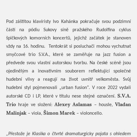
Pod záštitou klavíristy Ivo Kahánka pokračuje svou podzimní
částí na pódiu Sukovy síně pražského Rudolfina cyklus
špičkových komorních koncertů, jejichž začátek je stanoven
vždy na 16. hodinu.
Tentokrát si posluchači mohou vychutnat
smyčcové trio S.V.A., které se zaměřuje na jazz fusion a
předvede svou vlastní autorskou tvorbu. Na české scéně jsou
ojedinělým a inovativním souborem reflektující společné
hudební vlivy a reagují na život uvnitř velkoměsta. Svůj
hudební styl pojmenovali „urban fusion“. V roce 2022 vydali
S.V.A.
autorské CD i LP, které v titulu nese stejné označení.
Trio
Alexey Aslamas
Vladan
hraje ve složení:
– housle,
Malinjak
Šimon Marek
– viola,
– violoncello.
„Přestože je Klasika o čtvrté dramaturgicky pojata s ohledem