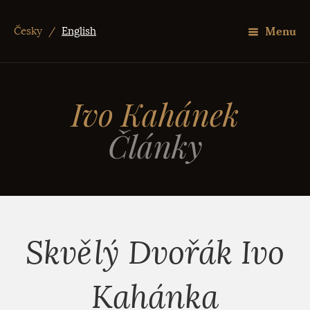
Menu
Česky
/
English
Ivo Kahánek
Články
Skvělý Dvořák Ivo
Kahánka