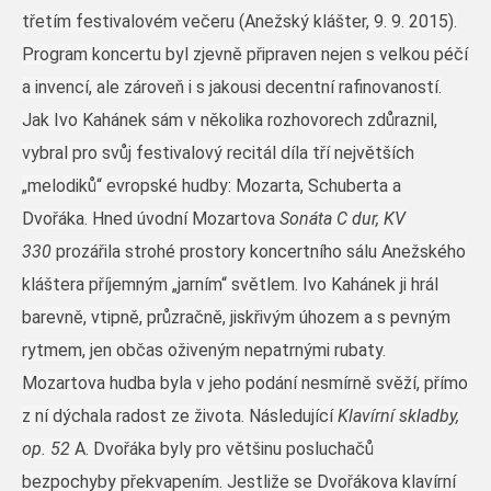
třetím festivalovém večeru (Anežský klášter, 9. 9. 2015).
Program koncertu byl zjevně připraven nejen s velkou péčí
a invencí, ale zároveň i s jakousi decentní rafinovaností.
Jak Ivo Kahánek sám v několika rozhovorech zdůraznil,
vybral pro svůj festivalový recitál díla tří největších
„melodiků“ evropské hudby: Mozarta, Schuberta a
Dvořáka. Hned úvodní Mozartova
Sonáta C dur, KV
330
prozářila strohé prostory koncertního sálu Anežského
kláštera příjemným „jarním“ světlem. Ivo Kahánek ji hrál
barevně, vtipně, průzračně, jiskřivým úhozem a s pevným
rytmem, jen občas oživeným nepatrnými rubaty.
Mozartova hudba byla v jeho podání nesmírně svěží, přímo
z ní dýchala radost ze života. Následující
Klavírní skladby,
op. 52
A. Dvořáka byly pro většinu posluchačů
bezpochyby překvapením. Jestliže se Dvořákova klavírní