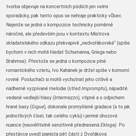
tvorba objevuje na koncertních pódiích jen velmi
sporadicky, pak tento opus se nehraje prakticky vůbec.
Nejenže se jedná o kompozice technicky poměrně
náročné, ale především jsou v kontextu Mistrova
skladatelského odkazu překvapivě „nedvořákovské“ (spíše
bychom v nich mohli hledat Schumanna, Griega nebo
Brahmse). Přestože se jedná o kompozice plné
romantického vzletu, Ivo Kahánek je držel spíše v komorní
rovině. Posluchači si mohli vychutnat jeho citlivě a
nádherně vyzpívané melodie (střed
Impromptu
), nápaditě
vedené vedlejší hlasy (
Intermezzo
), vtipně a s odpichem
hrané basy (
Gigue
), dokonale promyšlené gradace (a to jak
jednotlivých čísel, tak celého cyklu) i jemné úhozové
nuance (neuvěřitelně senzitivně přednesená
Ekloga).
Po
přestávce uvedl pianista pět částí z Dvořákova