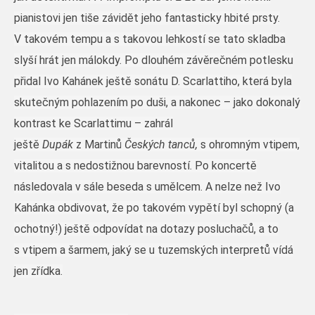
pianistovi jen tiše závidět jeho fantasticky hbité prsty.
V takovém tempu a s takovou lehkostí se tato skladba
slyší hrát jen málokdy. Po dlouhém závěrečném potlesku
přidal Ivo Kahánek ještě sonátu D. Scarlattiho, která byla
skutečným pohlazením po duši, a nakonec – jako dokonalý
kontrast ke Scarlattimu – zahrál
ještě
Dupák
z Martinů
Českých tanců,
s ohromným vtipem,
vitalitou a s nedostižnou barevností. Po koncertě
následovala v sále beseda s umělcem. A nelze než Ivo
Kahánka obdivovat, že po takovém vypětí byl schopný (a
ochotný!) ještě odpovídat na dotazy posluchačů, a to
s vtipem a šarmem, jaký se u tuzemských interpretů vídá
jen zřídka.