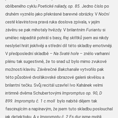
oblíbeného cyklu
Poetické nálady, op. 85.
Jedno číslo po
druhém vyznělo jako překrásné barevné obrázky. V
Noční
cestě
klavíristova pravá ruka doslova zpívala, v jejím
závěru se pak mihotaly hvězdy. V brilantním
Furiantu
si
umělec nápaditě pohrál s basy,
Rej skřítků
jsem asi nikdy
neslyšel hrát jiskřivěji a střední díl této skladby emotivněji.
V předposlední skladbě –
Na Svaté hoře
– znělo varhanní
plénu tak sugestivně, že to snad už bylo mimo zvukové
možnosti klavíru. Závěrečné
Bakchanále
vytvořilo pak
této působivé dvořákovské obrazové galerii skvělou a
brilantní tečku. Svůj recitál uzavřel Ivo Kahánek velmi
intimně dvěma Schubertovými
Impromptus op. 90, D
899.
Impromptu č. 1 c moll
bylo nabité dějem tak
fascinujícím a napínavým, že jsem tuto skladbu poslouchal
jak detektivku. A v
Impromptu č. 2 Es dur
jsme mohli