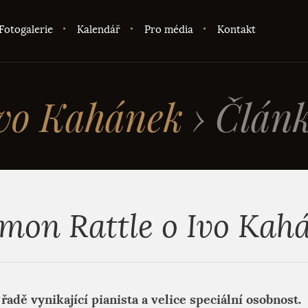
Fotogalerie
Kalendář
Pro média
Kontakt
vo Kahánek
›
Člán
imon Rattle o Ivo Kah
řadě vynikající pianista a velice speciální osobnost.