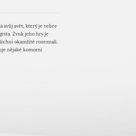
 svůj svět, který je velice
rita. Zvuk jeho hry je
šichni okamžitě rozeznali.
nuje nějaké komorní