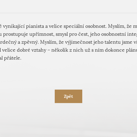
 vynikající pianista a velice speciální osobnost. Myslím, že má
u prostupuje upřímnost, smysl pro čest, jeho osobnostní integ
rdečný a zpěvný. Myslím, že výjimečnost jeho talentu jsme v
l velice dobré vztahy – několik z nich už s ním dokonce plá
l přátele.
Zpět