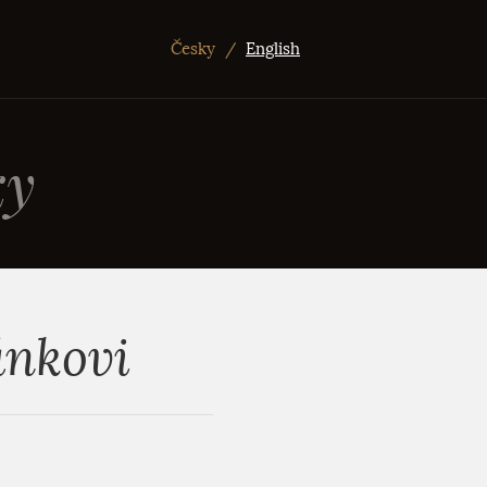
Česky
/
English
ky
ánkovi