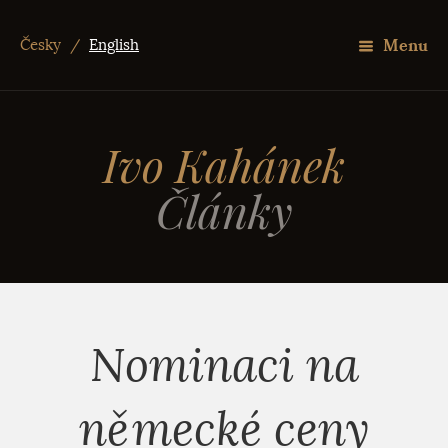
Menu
Česky
/
English
Ivo Kahánek
Články
Nominaci na
německé ceny