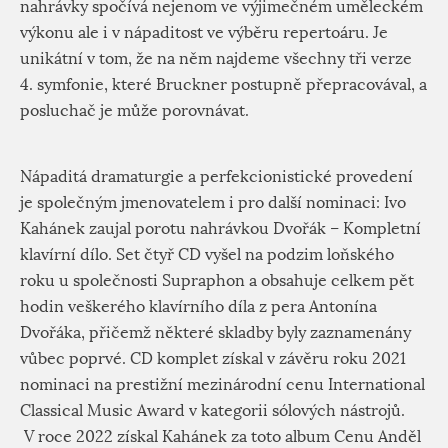
nahrávky spočívá nejenom ve výjimečném uměleckém
výkonu ale i v nápaditost ve výběru repertoáru. Je
unikátní v tom, že na něm najdeme všechny tři verze
4. symfonie, které Bruckner postupně přepracovával, a
posluchač je může porovnávat.
Nápaditá dramaturgie a perfekcionistické provedení
je společným jmenovatelem i pro další nominaci: Ivo
Kahánek zaujal porotu nahrávkou Dvořák – Kompletní
klavírní dílo. Set čtyř CD vyšel na podzim loňského
roku u společnosti Supraphon a obsahuje celkem pět
hodin veškerého klavírního díla z pera Antonína
Dvořáka, přičemž některé skladby byly zaznamenány
vůbec poprvé. CD komplet získal v závěru roku 2021
nominaci na prestižní mezinárodní cenu International
Classical Music Award v kategorii sólových nástrojů.
V roce 2022 získal Kahánek za toto album Cenu Anděl