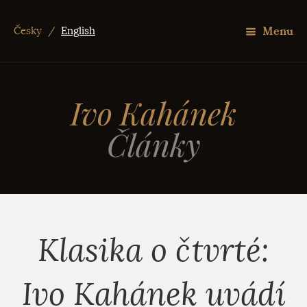
Menu
Česky
/
English
Ivo Kahánek
Články
Klasika o čtvrté:
Ivo Kahánek uvádí