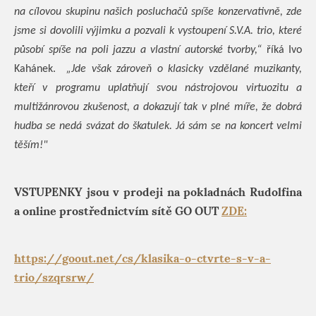
na cílovou skupinu našich posluchačů spíše konzervativně, zde
jsme si dovolili výjimku a pozvali k vystoupení S.V.A. trio, které
působí spíše na poli jazzu a vlastní autorské tvorby,“
říká Ivo
Kahánek.
„Jde však zároveň o klasicky vzdělané muzikanty,
kteří v programu uplatňují svou nástrojovou virtuozitu a
multižánrovou zkušenost, a dokazují tak v plné míře, že dobrá
hudba se nedá svázat do škatulek. Já sám se na koncert velmi
těším!"
VSTUPENKY jsou v prodeji na pokladnách Rudolfina
a online prostřednictvím sítě GO OUT
ZDE:
https://goout.net/cs/klasika-o-ctvrte-s-v-a-
trio/szqrsrw/