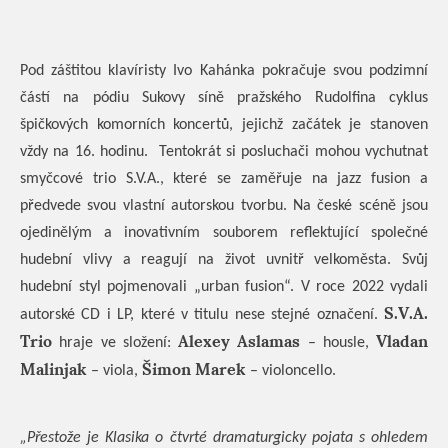
Pod záštitou klavíristy Ivo Kahánka pokračuje svou podzimní
částí na pódiu Sukovy síně pražského Rudolfina cyklus
špičkových komorních koncertů, jejichž začátek je stanoven
vždy na 16. hodinu.
Tentokrát si posluchači mohou vychutnat
smyčcové trio S.V.A., které se zaměřuje na jazz fusion a
předvede svou vlastní autorskou tvorbu. Na české scéně jsou
ojedinělým a inovativním souborem reflektující společné
hudební vlivy a reagují na život uvnitř velkoměsta. Svůj
hudební styl pojmenovali „urban fusion“. V roce 2022 vydali
S.V.A.
autorské CD i LP, které v titulu nese stejné označení.
Trio
Alexey Aslamas
Vladan
hraje ve složení:
– housle,
Malinjak
Šimon Marek
– viola,
– violoncello.
„Přestože je Klasika o čtvrté dramaturgicky pojata s ohledem