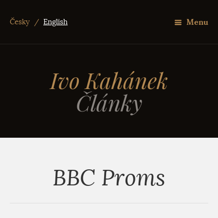
Menu
Česky
/
English
Ivo Kahánek
Články
BBC Proms