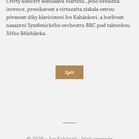
Čtvrtý koncert Bohuslava Martinů...jeho neklidná
invence, pronikavost a virtuozita získala ostrou
přesnost díky klavíristovi Ivo Kahánkovi, a horlivost
nasazení Symfonického orchestru BBC pod taktovkou
Jiřího Bělohlávka.
Zpět
© 2026 – Ivo Kahánek · Web spravuje