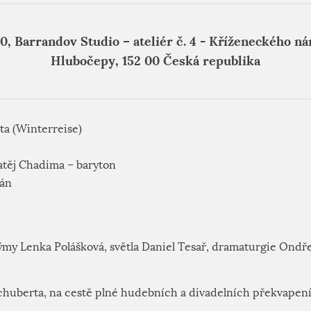
9:30, Barrandov Studio – ateliér č. 4 - Kříženeckého 
Hlubočepy, 152 00 Česká republika
ta (Winterreise)
 Matěj Chadima – baryton
rán
ýmy Lenka Polášková, světla Daniel Tesař, dramaturgie Ondř
chuberta, na cestě plné hudebních a divadelních překvapení