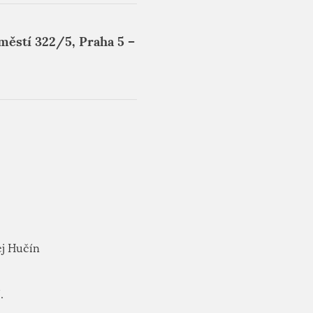
náměstí 322/5, Praha 5 –
ej Hučín
.