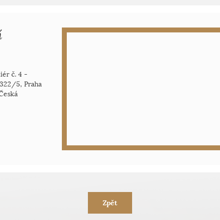
í
ér č. 4 -
322/5, Praha
 Česká
Zpět