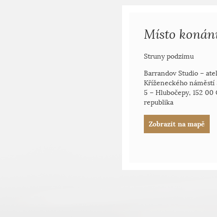
Místo konán
Struny podzimu
Barrandov Studio – ateli
Kříženeckého náměstí 
5 – Hlubočepy, 152 00
republika
Zobrazit na mapě