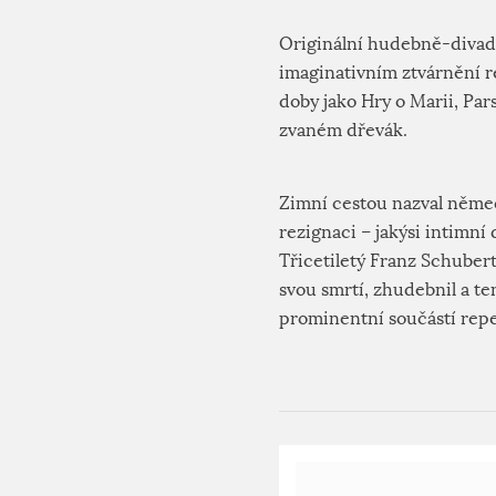
Originální hudebně-divade
imaginativním ztvárnění r
doby jako Hry o Marii, Par
zvaném dřevák.
Zimní cestou nazval němec
rezignaci – jakýsi intimní
Třicetiletý Franz Schuber
svou smrtí, zhudebnil a te
prominentní součástí repe