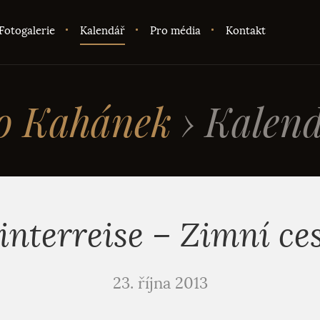
Fotogalerie
Kalendář
Pro média
Kontakt
o Kahánek
›
Kalend
nterreise – Zimní ce
23. října 2013