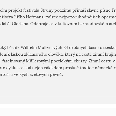
lní projekt festivalu Struny podzimu přináší slavné písně F
ežiséra Jiřího Heřmana, tvůrce nejpozoruhodnějších operní
sifal či Gloriana. Odehraje se v kultovním barrandovském ate
ký básník Wilhelm Müller svých 24 drobných básní o stesku,
 deník láskou zklamaného člověka, který na cestě zimní kraj
t, fascinovaný Müllerovými poetickými obrazy, Zimní cestu v 
nto cyklus se stal nejen základem proslulé tradice německé r
rtoáru velkých světových pěvců.