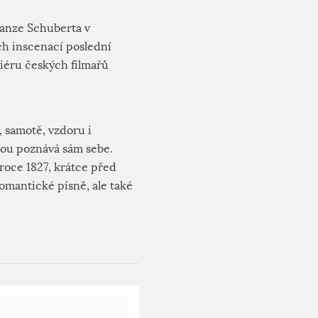
ranze Schuberta v
ch inscenací poslední
liéru českých filmařů
 samotě, vzdoru i
inou poznává sám sebe.
roce 1827, krátce před
omantické písně, ale také