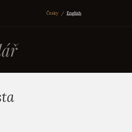
Česky
/
English
ář
sta