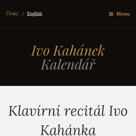
Menu
Česky
/
English
Ivo Kahánek
Kalendář
Klavírní recitál Ivo
Kahánka