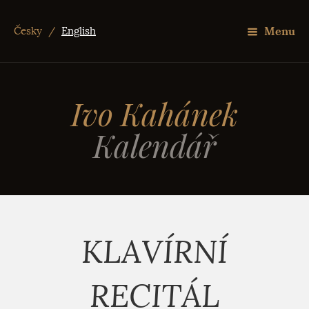
Menu
Česky
/
English
Ivo Kahánek
Kalendář
KLAVÍRNÍ
RECITÁL