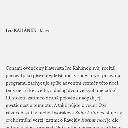
Ivo KAHÁNEK
| klavír
Cenami ověnčený klavírista Ivo Kahánek svůj recitál
postavil jako píseň nejdelší noci v roce; první polovina
programu zachycuje spíše adventní rozměr této noci,
tedy cestu ke světlu, a dialog dvou velkých melodiků
19. století, zatímco druhá polovina naopak její
mystičnost a temnotu. A také půjde o večer čtyř
různých suit, z nichž Dvořákova
Suita A dur
existuje i v
orchestrální verzi, zatímco Ravelův
Kašpar noci
je dle
autora naopak orchestrální suitou napsanou pro klavír.