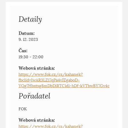
Detaily
Datum:
9. 12. 2023
Čas:
19:30 - 22:00
Webová stránka:
https://www.fok.cz/cs/kahanek?
fbclid=IwAR3LZ17qPa4vJZgaboD-
YQg7Hbxtxg8mDbDiRTC1d1-hDf-kVTbwBY7Gv4c
Pořadatel
FOK
Webová stránka:
https://www.fok.cz/cs/kahanek?