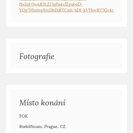
fbclid=IwAR3LZ17qPa4vJZgaboD-
YQg7Hbxtxg8mDbDiRTC1d1-hDf-kVTbwBY7Gv4c
Fotografie
Místo konání
FOK
Rudolfinum, Prague, CZ