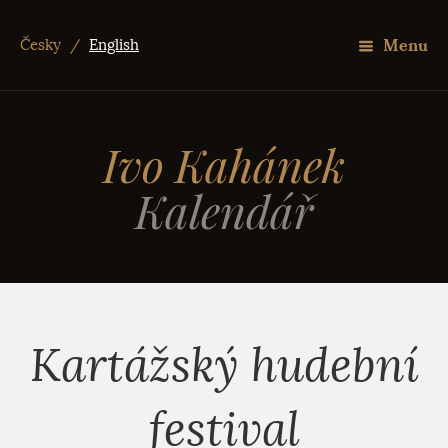
Menu
Česky
/
English
Ivo Kahánek
Kalendář
Kartážský hudební
festival