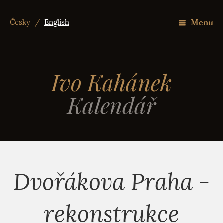
Menu
Česky
/
English
Ivo Kahánek
Kalendář
Dvořákova Praha -
rekonstrukce