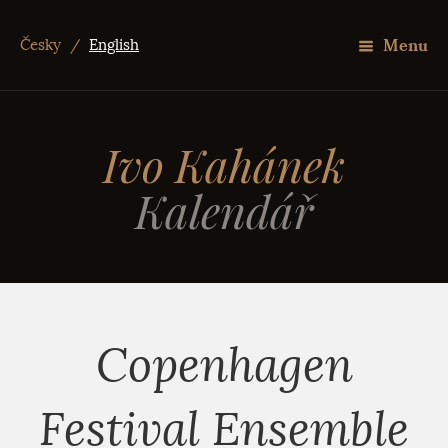
Menu
Česky
/
English
Ivo Kahánek
Kalendář
Copenhagen
Festival Ensemble