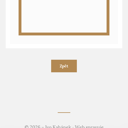
Zpět
© 2026 – Ivo Kahánek · Web spravuje