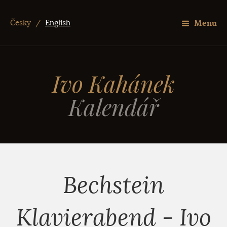
Menu
Česky
/
English
Ivo Kahánek
Kalendář
Bechstein
Klavierabend - Ivo