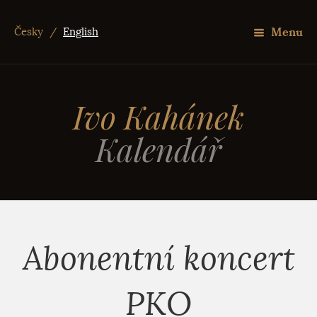
Menu
Česky
/
English
Ivo Kahánek
Kalendář
Abonentní koncert
PKO