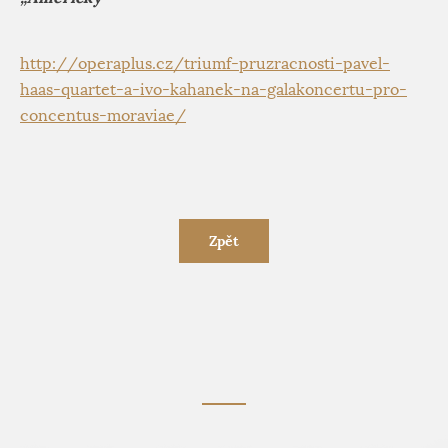
http://operaplus.cz/triumf-pruzracnosti-pavel-
haas-quartet-a-ivo-kahanek-na-galakoncertu-pro-
concentus-moraviae/
Zpět