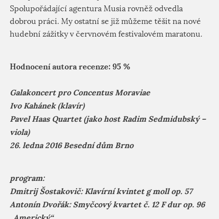
Spolupořádající agentura Musia rovněž odvedla
dobrou práci. My ostatní se již můžeme těšit na nové
hudební zážitky v červnovém festivalovém maratonu.
Hodnocení autora recenze: 95
%
Galakoncert pro Concentus Moraviae
Ivo Kahánek (klavír)
Pavel Haas Quartet (jako host Radim Sedmidubský –
viola)
26. ledna 2016 Besední dům Brno
program:
Dmitrij Šostakovič: Klavírní kvintet g moll op. 57
Antonín Dvořák: Smyčcový kvartet č. 12 F dur op. 96
„Americký“