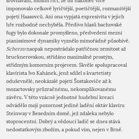
srovnávání, musím říci, že mi nakonec více
imponovalo celkově lyričtější, poetičtější, rozmanitější
pojetí Haasovců. Ani ona vypjatá expresivita v jejich
hře rozhodně nechyběla. Předivo hlasů bachovské
fugy bylo dokonale promyšleno, předvedení mezní
pianissimové dynamiky vyznělo mimořádně působivě.
Scherzo
naopak nepostrádalo patřičnou zemitost až
brucknerovskou, střídáno maximálně prostým,
střídmým komorním projevem. Skvěle spolupracoval
klavírista Ivo Kahánek, jenž sdílel s kvartetisty
oduševnělé, neokázalé pojetí Šostakoviče až k
mozartovsky průzračnému, nekomplikovanému
závěru. V této vzácně jednotné hudební kreaci
odvádělo moji pozornost jedině ladění oktáv klavíru
Steinway v Besedním domě, jež zdaleka nebylo
stoprocentní. Dobrý a vědoucí ladič se dnes stává
nedostatkovým zbožím, a pokud vím, nejen v Brně.