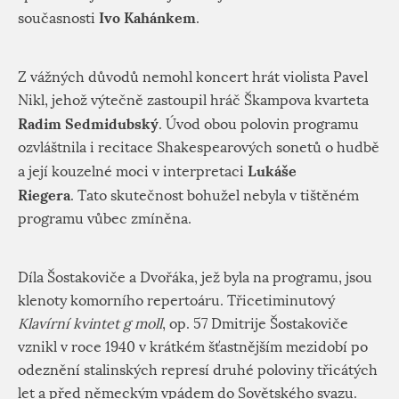
Ivo Kahánkem
současnosti
.
Z vážných důvodů nemohl koncert hrát violista Pavel
Nikl, jehož výtečně zastoupil hráč Škampova kvarteta
Radim Sedmidubský
. Úvod obou polovin programu
ozvláštnila i recitace Shakespearových sonetů o hudbě
Lukáše
a její kouzelné moci v interpretaci
Riegera
. Tato skutečnost bohužel nebyla v tištěném
programu vůbec zmíněna.
Díla Šostakoviče a Dvořáka, jež byla na programu, jsou
klenoty komorního repertoáru. Třicetiminutový
Klavírní kvintet g moll
, op. 57 Dmitrije Šostakoviče
vznikl v roce 1940 v krátkém šťastnějším mezidobí po
odeznění stalinských represí druhé poloviny třicátých
let a před německým vpádem do Sovětského svazu.