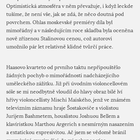
Optimistická atmosféra v něm převažuje, i když leckde
tušíme, že není vše, jak se zdá, že něco doutná pod
povrchem. Ohlas moskevské premiéry díla byl
mimořádný a v následujícím roce skladba byla oceněna
nově zřízenou Stalinovou cenou, což autorovi
umožnilo pár let relativně klidné tvůrčí práce.
Haasovo kvarteto od prvního taktu nepřipouštělo
žádných pochyb o mimořádnosti nadcházejícího
uměleckého zážitku. Již při úvodním violoncellovém
sóle se mi neodbytně vloudil do hlavy obraz bílé lví
hřívy violoncellisty Mischi Maiského, jenž ve známém
televizním záznamu hraje Šostakoviče s violistou
Jurijem Bashmetem, houslistou Joshuou Bellem a
klavíristkou Marthou Argerich s nesmírným nasazením
a extatickou expresivitou. Ač jsem se vědomě bránil