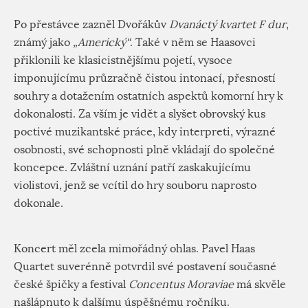
Po přestávce zazněl Dvořákův
Dvanáctý kvartet F dur
,
známý jako
„Americký“
. Také v něm se Haasovci
přiklonili ke klasicistnějšímu pojetí, vysoce
imponujícímu průzračně čistou intonací, přesností
souhry a dotažením ostatních aspektů komorní hry k
dokonalosti. Za vším je vidět a slyšet obrovský kus
poctivé muzikantské práce, kdy interpreti, výrazné
osobnosti, své schopnosti plně vkládají do společné
koncepce. Zvláštní uznání patří zaskakujícímu
violistovi, jenž se vcítil do hry souboru naprosto
dokonale.
Koncert měl zcela mimořádný ohlas. Pavel Haas
Quartet suverénně potvrdil své postavení současné
české špičky a festival
Concentus Moraviae
má skvěle
našlápnuto k dalšímu úspěšnému ročníku.