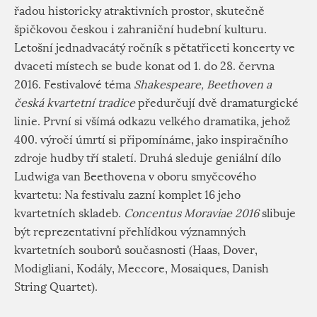
řadou historicky atraktivních prostor, skutečně
špičkovou českou i zahraniční hudební kulturu.
Letošní jednadvacátý ročník s pětatřiceti koncerty ve
dvaceti místech se bude konat od 1. do 28. června
2016. Festivalové téma
Shakespeare, Beethoven a
česká kvartetní tradice
předurčují dvě dramaturgické
linie. První si všímá odkazu velkého dramatika, jehož
400. výročí úmrtí si připomínáme, jako inspiračního
zdroje hudby tří staletí. Druhá sleduje geniální dílo
Ludwiga van Beethovena v oboru smyčcového
kvartetu: Na festivalu zazní komplet 16 jeho
kvartetních skladeb.
Concentus Moraviae 2016
slibuje
být reprezentativní přehlídkou významných
kvartetních souborů současnosti (Haas, Dover,
Modigliani, Kodály, Meccore, Mosaiques, Danish
String Quartet).