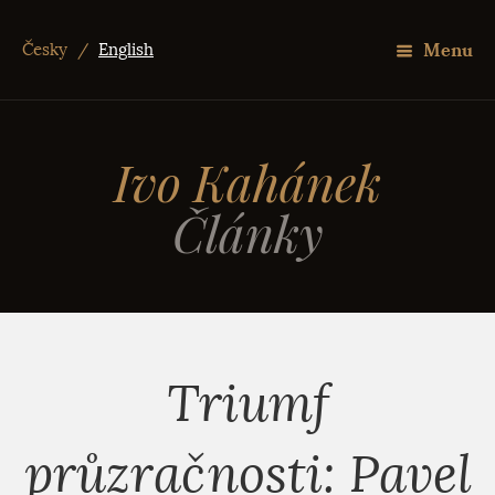
Menu
Česky
/
English
Ivo Kahánek
Články
Triumf
průzračnosti: Pavel