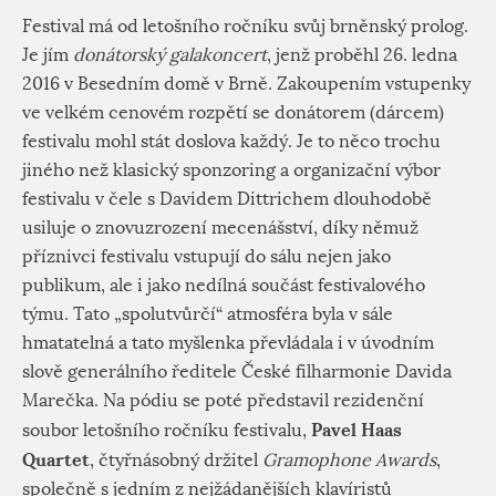
Festival má od letošního ročníku svůj brněnský prolog.
Je jím
donátorský galakoncert
, jenž proběhl 26. ledna
2016 v Besedním domě v Brně. Zakoupením vstupenky
ve velkém cenovém rozpětí se donátorem (dárcem)
festivalu mohl stát doslova každý. Je to něco trochu
jiného než klasický sponzoring a organizační výbor
festivalu v čele s Davidem Dittrichem dlouhodobě
usiluje o znovuzrození mecenášství, díky němuž
příznivci festivalu vstupují do sálu nejen jako
publikum, ale i jako nedílná součást festivalového
týmu. Tato „spolutvůrčí“ atmosféra byla v sále
hmatatelná a tato myšlenka převládala i v úvodním
slově generálního ředitele České filharmonie Davida
Marečka. Na pódiu se poté představil rezidenční
Pavel Haas
soubor letošního ročníku festivalu,
Quartet
, čtyřnásobný držitel
Gramophone Awards
,
společně s jedním z nejžádanějších klavíristů