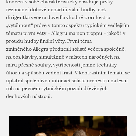
koncert v sobě charakteristicky obsahuje prvky
rezonancí dobové nonartificiální hudby, což
dirigentka večera dovedla vhodně z orchestru
„vytáhnout“ právě v tomto aspektu typickém vedlejším
tématu první věty – Allegru ma non troppu – jakož i v
proudu hudby finální věty. První téma
zmíněného Allegra přednesli sólisté večera společně,
na oba klavíry, simultánně v místech náročných na
míru přesné souhry, vytříbenosti jemné techniky
úhozu a způsobu vedení frází. V kontrastním tématu se
uplatnil spolehlivou intonací sólista orchestru na lesní
roh na pevném rytmickém pozadí dřevěných
dechových nástrojů.