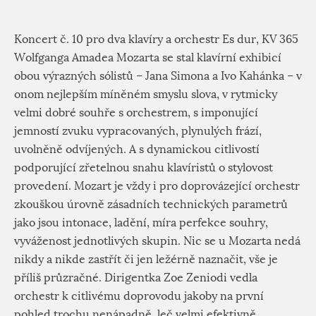
Koncert č. 10 pro dva klavíry a orchestr Es dur, KV 365
Wolfganga Amadea Mozarta se stal klavírní exhibicí
obou výrazných sólistů – Jana Simona a Ivo Kahánka – v
onom nejlepším míněném smyslu slova, v rytmicky
velmi dobré souhře s orchestrem, s imponující
jemností zvuku vypracovaných, plynulých frází,
uvolněně odvíjených. A s dynamickou citlivostí
podporující zřetelnou snahu klavíristů o stylovost
provedení. Mozart je vždy i pro doprovázející orchestr
zkouškou úrovně zásadních technických parametrů
jako jsou intonace, ladění, míra perfekce souhry,
vyváženost jednotlivých skupin. Nic se u Mozarta nedá
nikdy a nikde zastřít či jen ležérně naznačit, vše je
příliš průzračné. Dirigentka Zoe Zeniodi vedla
orchestr k citlivému doprovodu jakoby na první
pohled trochu nenápadně, leč velmi efektivně.