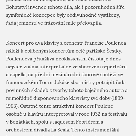
Bohatství invence tohoto díla, ale i pozoruhodná šíře
symfonické koncepce byly obdivuhodně vystiženy,
řada jemností ve frázování mile překvapila.
Koncert pro dva klavíry a orchestr Francise Poulenca
náleží k oblíbeným koncertům celé pařížské Šestky.
Poulencova přitažlivá neoklasicistní čistota je dnes
nejvíce známa interpretačně ve sborovém repertoáru
a capella, na přední mezinárodní sborové soutěži ve
francouzském Tours dokáže sbormistry potrápit řada
povinných skladeb z tvorby tohoto báječného autora a
mimořádně disponovaného klavíristy své doby (1899–
1963). Ostatně tento atraktivní koncert Poulenc
osobně u klavíru interpretoval v roce 1932 na festivalu
v Benátkách, spolu s Jaquesem Febriérem a
orchestrem divadla La Scala. Tento instrumentální