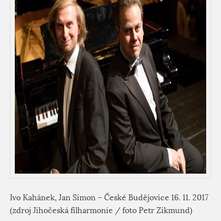
Ivo Kahánek, Jan Simon – České Budějovice 16. 11. 2017
(zdroj Jihočeská filharmonie / foto Petr Zikmund)