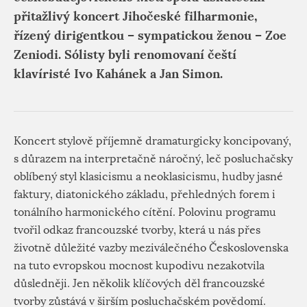
přitažlivý koncert Jihočeské filharmonie,
řízený dirigentkou – sympatickou ženou – Zoe
Zeniodi. Sólisty byli renomovaní čeští
klavíristé Ivo Kahánek a Jan Simon.
Koncert stylově příjemně dramaturgicky koncipovaný,
s důrazem na interpretačně náročný, leč posluchačsky
oblíbený styl klasicismu a neoklasicismu, hudby jasné
faktury, diatonického základu, přehledných forem i
tonálního harmonického cítění. Polovinu programu
tvořil odkaz francouzské tvorby, která u nás přes
životně důležité vazby meziválečného Československa
na tuto evropskou mocnost kupodivu nezakotvila
důsledněji. Jen několik klíčových děl francouzské
tvorby zůstává v širším posluchačském povědomí.