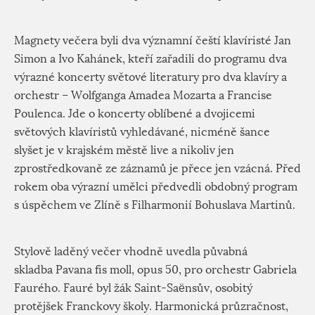
Magnety večera byli dva významní čeští klavíristé Jan
Simon a Ivo Kahánek, kteří zařadili do programu dva
výrazné koncerty světové literatury pro dva klavíry a
orchestr – Wolfganga Amadea Mozarta a Francise
Poulenca. Jde o koncerty oblíbené a dvojicemi
světových klavíristů vyhledávané, nicméně šance
slyšet je v krajském městě live a nikoliv jen
zprostředkovaně ze záznamů je přece jen vzácná. Před
rokem oba výrazní umělci předvedli obdobný program
s úspěchem ve Zlíně s Filharmonií Bohuslava Martinů.
Stylově laděný večer vhodně uvedla půvabná
skladba Pavana fis moll, opus 50, pro orchestr Gabriela
Faurého. Fauré byl žák Saint-Saënsův, osobitý
protějšek Franckovy školy. Harmonická průzračnost,