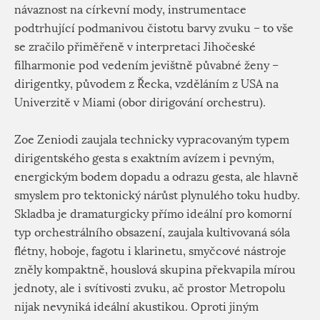
návaznost na církevní mody, instrumentace
podtrhující podmanivou čistotu barvy zvuku – to vše
se zračilo přiměřeně v interpretaci Jihočeské
filharmonie pod vedením jevištně půvabné ženy –
dirigentky, původem z Řecka, vzděláním z USA na
Univerzitě v Miami (obor dirigování orchestru).
Zoe Zeniodi zaujala technicky vypracovaným typem
dirigentského gesta s exaktním avízem i pevným,
energickým bodem dopadu a odrazu gesta, ale hlavně
smyslem pro tektonický nárůst plynulého toku hudby.
Skladba je dramaturgicky přímo ideální pro komorní
typ orchestrálního obsazení, zaujala kultivovaná sóla
flétny, hoboje, fagotu i klarinetu, smyčcové nástroje
zněly kompaktně, houslová skupina překvapila mírou
jednoty, ale i svítivosti zvuku, ač prostor Metropolu
nijak nevyniká ideální akustikou. Oproti jiným