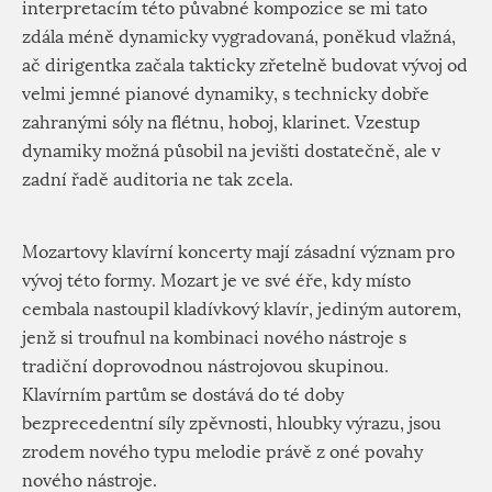
interpretacím této půvabné kompozice se mi tato
zdála méně dynamicky vygradovaná, poněkud vlažná,
ač dirigentka začala takticky zřetelně budovat vývoj od
velmi jemné pianové dynamiky, s technicky dobře
zahranými sóly na flétnu, hoboj, klarinet. Vzestup
dynamiky možná působil na jevišti dostatečně, ale v
zadní řadě auditoria ne tak zcela.
Mozartovy klavírní koncerty mají zásadní význam pro
vývoj této formy. Mozart je ve své éře, kdy místo
cembala nastoupil kladívkový klavír, jediným autorem,
jenž si troufnul na kombinaci nového nástroje s
tradiční doprovodnou nástrojovou skupinou.
Klavírním partům se dostává do té doby
bezprecedentní síly zpěvnosti, hloubky výrazu, jsou
zrodem nového typu melodie právě z oné povahy
nového nástroje.