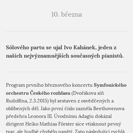
10. března
Sólového partu se ujal
Ivo Kahánek
, jeden z
našich nejvýznamnějších současných pianistů.
Symfonického
Program prvního březnového koncertu
orchestru Českého rozhlasu
(Dvořákova síň
Rudolfina, 2.3.2015) byl sestaven z osvědčených a
oblíbených děl. Jako první číslo zazněla Beethovenova
předehra Leonora III. Úvodnímu Adagiu dokázal
dirigent Heiko Mathias Förster sice vtisknout pevný
tvar, ale hudbě chybělo napětí. Zato následující rychlá