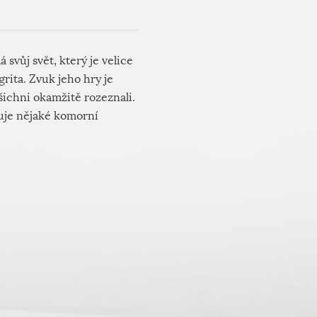
 svůj svět, který je velice
rita. Zvuk jeho hry je
šichni okamžitě rozeznali.
nuje nějaké komorní