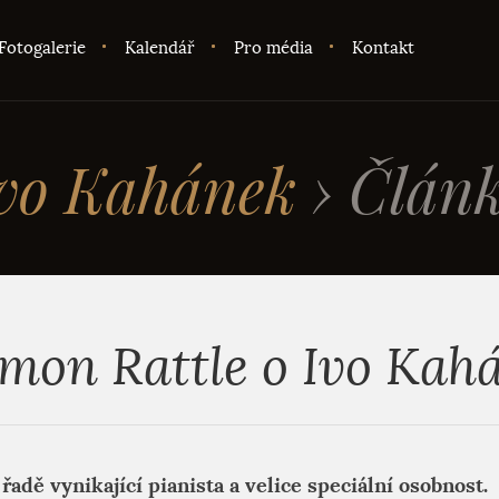
Fotogalerie
Kalendář
Pro média
Kontakt
vo Kahánek
›
Člán
imon Rattle o Ivo Kah
řadě vynikající pianista a velice speciální osobnost.