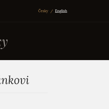
Česky
/
English
ky
ánkovi