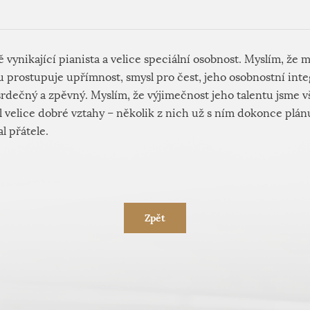
 vynikající pianista a velice speciální osobnost. Myslím, že má
u prostupuje upřímnost, smysl pro čest, jeho osobnostní integ
rdečný a zpěvný. Myslím, že výjimečnost jeho talentu jsme v
l velice dobré vztahy – několik z nich už s ním dokonce plá
l přátele.
Zpět