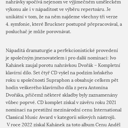
nahrávky spočívá nejenom ve výjimečném uměleckém
výkonu ale i v nápaditost ve výběru repertoáru. Je
unikátní v tom, že na něm najdeme všechny tři verze
4. symfonie, které Bruckner postupně přepracovával, a
posluchač je může porovnávat.
Nápaditá dramaturgie a perfekcionistické provedení
je společným jmenovatelem i pro další nominaci: Ivo
Kahánek zaujal porotu nahrávkou Dvořák – Kompletní
klavírní dílo. Set čtyř CD vyšel na podzim loňského
roku u společnosti Supraphon a obsahuje celkem pět
hodin veškerého klavírního díla z pera Antonína
Dvořáka, přičemž některé skladby byly zaznamenány
vůbec poprvé. CD komplet získal v závěru roku 2021
nominaci na prestižní mezinárodní cenu International
Classical Music Award v kategorii sólových nástrojů.
V roce 2022 získal Kahánek za toto album Cenu Anděl