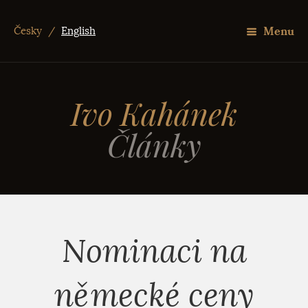
Menu
Česky
/
English
Ivo Kahánek
Články
Nominaci na
německé ceny