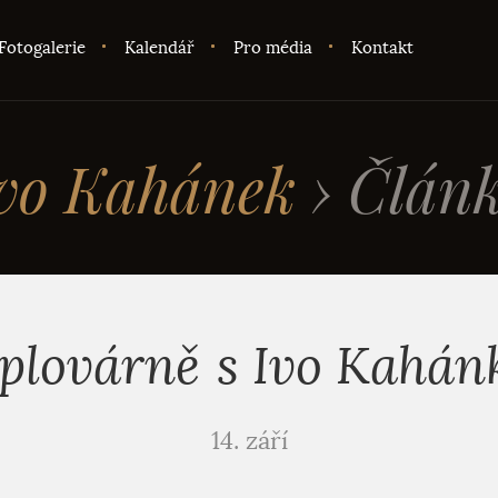
Fotogalerie
Kalendář
Pro média
Kontakt
vo Kahánek
›
Člán
plovárně s Ivo Kahá
14. září