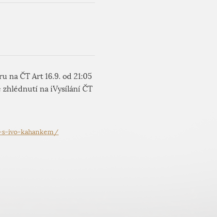
u na ČT Art 16.9. od 21:05
e zhlédnutí na iVysílání ČT
e-s-ivo-kahankem/