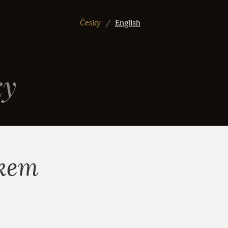
Česky
/
English
ky
nkem