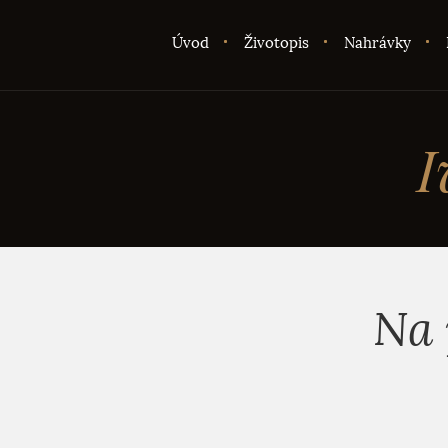
Úvod
Životopis
Nahrávky
I
Na 