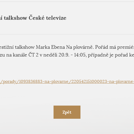
í talkshow České televize
restižní talkshow Marka Ebena Na plovárně. Pořád má premiér
zu na kanále ČT 2 v neděli 20.9. - 14:05, případně je pořad k
cz/porady/1093836883-na-plovarne/220542151000023-na-plovarn
Zpět