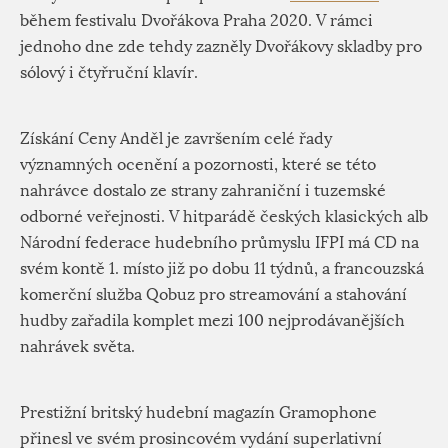
během festivalu Dvořákova Praha 2020. V rámci
jednoho dne zde tehdy zazněly Dvořákovy skladby pro
sólový i čtyřruční klavír.
Získání Ceny Anděl je završením celé řady
významných ocenění a pozornosti, které se této
nahrávce dostalo ze strany zahraniční i tuzemské
odborné veřejnosti. V hitparádě českých klasických alb
Národní federace hudebního průmyslu IFPI má CD na
svém kontě 1. místo již po dobu 11 týdnů, a francouzská
komerční služba Qobuz pro streamování a stahování
hudby zařadila komplet mezi 100 nejprodávanějších
nahrávek světa.
Prestižní britský hudební magazín Gramophone
přinesl ve svém prosincovém vydání superlativní