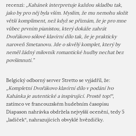
recenzi:
„Kahánek interpretuje každou skladbu tak,
jako by pro něj byla vším. Myslím, že mu nemohu složit
větší kompliment, než když se přiznám, že je pro mne
vůbec prvním pianistou, který dokáže zahrát
Dvořákovo sólové klavírní dílo tak, že je prakticky
naroveň Smetanovu. Jde o skvělý komplet, který by
neměl žádný milovník romantické hudby nechat bez
povšimnutí.”
Belgický odborný server Stretto se vyjádřil, že:
„Kompletní Dvořákovo klavírní dílo v podání Ivo
Kahánka je autentické a inspirující. Prostě top!“
,
zatímco ve francouzském hudebním časopisu
Diapason nahrávka obdržela nejvyšší ocenění, tedy 5
„ladiček“, nahrazujících obvyklé hvězdičky.