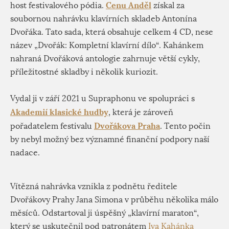
Cenu Anděl
host festivalového pódia.
získal za
soubornou nahrávku klavírních skladeb Antonína
Dvořáka. Tato sada, která obsahuje celkem 4 CD, nese
název „Dvořák: Kompletní klavírní dílo“. Kahánkem
nahraná Dvořáková antologie zahrnuje větší cykly,
příležitostné skladby i několik kuriozit.
Vydal ji v září 2021 u Supraphonu ve spolupráci s
Akademií klasické hudby
, která je zároveň
Dvořákova Praha
pořadatelem festivalu
. Tento počin
by nebyl možný bez významné finanční podpory naší
nadace.
Vítězná nahrávka vznikla z podnětu ředitele
Dvořákovy Prahy Jana Simona v průběhu několika málo
měsíců. Odstartoval ji úspěšný „klavírní maraton“,
který se uskutečnil pod patronátem
Iva Kahánka