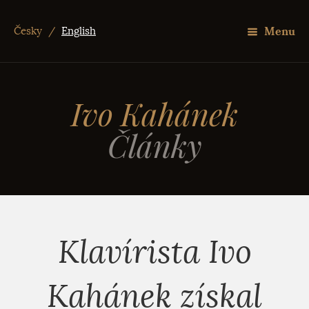
Menu
Česky
/
English
Ivo Kahánek
Články
Klavírista Ivo
Kahánek získal