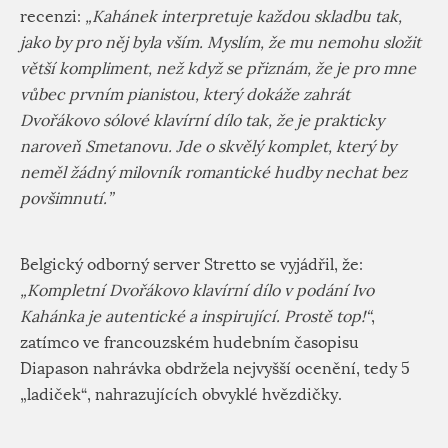
recenzi:
„Kahánek interpretuje každou skladbu tak,
jako by pro něj byla vším. Myslím, že mu nemohu složit
větší kompliment, než když se přiznám, že je pro mne
vůbec prvním pianistou, který dokáže zahrát
Dvořákovo sólové klavírní dílo tak, že je prakticky
naroveň Smetanovu. Jde o skvělý komplet, který by
neměl žádný milovník romantické hudby nechat bez
povšimnutí.”
Belgický odborný server Stretto se vyjádřil, že:
„Kompletní Dvořákovo klavírní dílo v podání Ivo
Kahánka je autentické a inspirující. Prostě top!“
,
zatímco ve francouzském hudebním časopisu
Diapason nahrávka obdržela nejvyšší ocenění, tedy 5
„ladiček“, nahrazujících obvyklé hvězdičky.