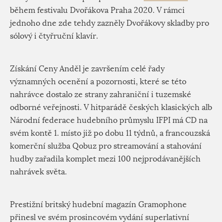
během festivalu Dvořákova Praha 2020. V rámci
jednoho dne zde tehdy zazněly Dvořákovy skladby pro
sólový i čtyřruční klavír.
Získání Ceny Anděl je završením celé řady
významných ocenění a pozornosti, které se této
nahrávce dostalo ze strany zahraniční i tuzemské
odborné veřejnosti. V hitparádě českých klasických alb
Národní federace hudebního průmyslu IFPI má CD na
svém kontě 1. místo již po dobu 11 týdnů, a francouzská
komerční služba Qobuz pro streamování a stahování
hudby zařadila komplet mezi 100 nejprodávanějších
nahrávek světa.
Prestižní britský hudební magazín Gramophone
přinesl ve svém prosincovém vydání superlativní