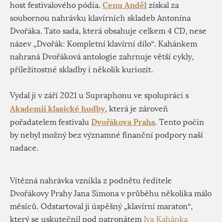
Cenu Anděl
host festivalového pódia.
získal za
soubornou nahrávku klavírních skladeb Antonína
Dvořáka. Tato sada, která obsahuje celkem 4 CD, nese
název „Dvořák: Kompletní klavírní dílo“. Kahánkem
nahraná Dvořáková antologie zahrnuje větší cykly,
příležitostné skladby i několik kuriozit.
Vydal ji v září 2021 u Supraphonu ve spolupráci s
Akademií klasické hudby
, která je zároveň
Dvořákova Praha
pořadatelem festivalu
. Tento počin
by nebyl možný bez významné finanční podpory naší
nadace.
Vítězná nahrávka vznikla z podnětu ředitele
Dvořákovy Prahy Jana Simona v průběhu několika málo
měsíců. Odstartoval ji úspěšný „klavírní maraton“,
který se uskutečnil pod patronátem
Iva Kahánka