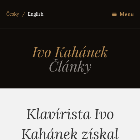
Menu
Česky
/
English
Ivo Kahánek
Články
Klavírista Ivo
Kahánek získal