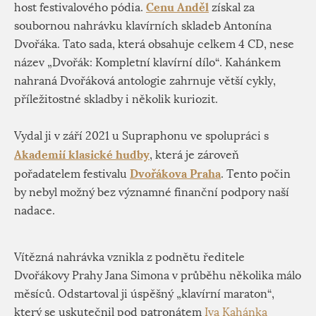
Cenu Anděl
host festivalového pódia.
získal za
soubornou nahrávku klavírních skladeb Antonína
Dvořáka. Tato sada, která obsahuje celkem 4 CD, nese
název „Dvořák: Kompletní klavírní dílo“. Kahánkem
nahraná Dvořáková antologie zahrnuje větší cykly,
příležitostné skladby i několik kuriozit.
Vydal ji v září 2021 u Supraphonu ve spolupráci s
Akademií klasické hudby
, která je zároveň
Dvořákova Praha
pořadatelem festivalu
. Tento počin
by nebyl možný bez významné finanční podpory naší
nadace.
Vítězná nahrávka vznikla z podnětu ředitele
Dvořákovy Prahy Jana Simona v průběhu několika málo
měsíců. Odstartoval ji úspěšný „klavírní maraton“,
který se uskutečnil pod patronátem
Iva Kahánka