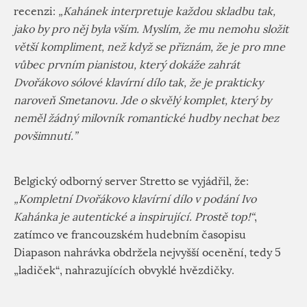
recenzi:
„Kahánek interpretuje každou skladbu tak,
jako by pro něj byla vším. Myslím, že mu nemohu složit
větší kompliment, než když se přiznám, že je pro mne
vůbec prvním pianistou, který dokáže zahrát
Dvořákovo sólové klavírní dílo tak, že je prakticky
naroveň Smetanovu. Jde o skvělý komplet, který by
neměl žádný milovník romantické hudby nechat bez
povšimnutí.”
Belgický odborný server Stretto se vyjádřil, že:
„Kompletní Dvořákovo klavírní dílo v podání Ivo
Kahánka je autentické a inspirující. Prostě top!“
,
zatímco ve francouzském hudebním časopisu
Diapason nahrávka obdržela nejvyšší ocenění, tedy 5
„ladiček“, nahrazujících obvyklé hvězdičky.