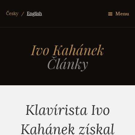
Menu
Česky
/
English
Ivo Kahánek
Články
Klavírista Ivo
Kahánek získal