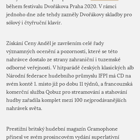
během festivalu Dvořákova Praha 2020. V rámci
jednoho dne zde tehdy zazněly Dvořákovy skladby pro
sólový i čtyřruční klavír.
Získání Ceny Anděl je završením celé řady
významných ocenění a pozornosti, které se této
nahrávce dostalo ze strany zahraniční i tuzemské
odborné veřejnosti. V hitparádě českých klasických alb
Národní federace hudebního průmyslu IFPI má CD na
svém kontě 1. místo již po dobu 11 týdnů, a francouzská
komerční služba Qobuz pro streamování a stahování
hudby zařadila komplet mezi 100 nejprodávanějších
nahrávek světa.
Prestižní britský hudební magazín Gramophone
přinesl ve svém prosincovém vydání superlativní