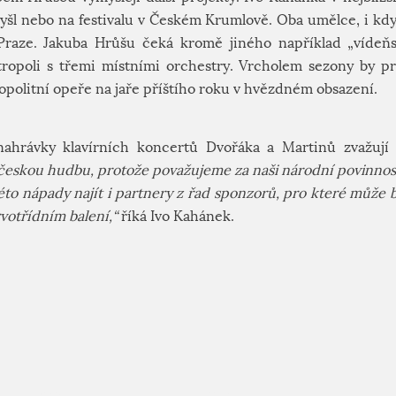
yšl nebo na festivalu v Českém Krumlově. Oba umělce, i kdy
raze. Jakuba Hrůšu čeká kromě jiného například „vídeňs
ropoli s třemi místními orchestry.
V
rcholem sezony by pr
politní opeře na jaře příštího roku v hvězdném obsazení.
hrávky klavírních koncertů Dvořáka a Martinů zvažují i 
českou hudbu, protože považujeme za naši národní povinnost
véto nápady najít i partnery z řad sponzorů, pro které může b
votřídním balení,“
říká Ivo Kahánek.