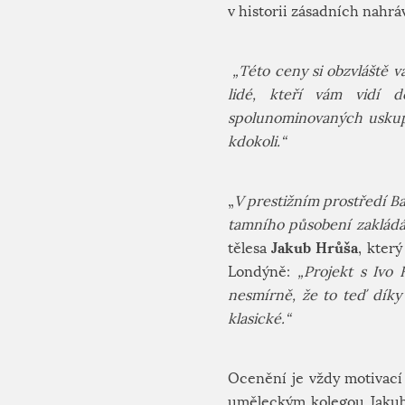
v historii zásadních nahr
„Této ceny si obzvláště v
lidé, kteří vám vidí d
spolunominovaných uskup
kdokoli.“
„
V prestižním prostředí B
tamního působení zakládá
Jakub Hrůša
tělesa
, kter
Londýně:
„Projekt s Ivo
nesmírně, že to teď díky
klasické.“
Ocenění je vždy motivací 
uměleckým kolegou Jakube