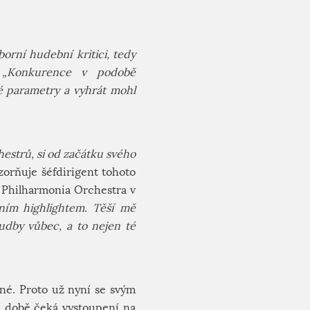
borní hudební kritici, tedy
:
„Konkurence v podobě
 parametry a vyhrát mohl
estrů, si od začátku svého
orňuje šéfdirigent tohoto
a Philharmonia Orchestra v
tním highlightem. Těší mě
udby vůbec, a to nejen té
čné. Proto už nyní se svým
í době čeká vystoupení na