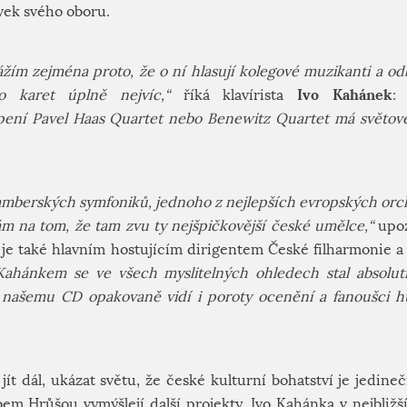
ávek svého oboru.
ážím zejména proto, že o ní hlasují kolegové muzikanti a od
Ivo Kahánek
o karet úplně nejvíc,“
říká klavírista
ení Pavel Haas Quartet nebo Benewitz Quartet má světové
amberských symfoniků, jednoho z nejlepších evropských orch
m na tom, že tam zvu ty nejšpičkovější české umělce,“
upoz
ý je také hlavním hostujícím dirigentem České filharmonie 
 Kahánkem se ve všech myslitelných ohledech stal absolu
 našemu CD opakovaně vidí i poroty ocenění a fanoušci h
jít dál, ukázat světu, že české kulturní bohatství je jedine
m Hrůšou vymýšlejí další projekty. Ivo Kahánka v nejbližš