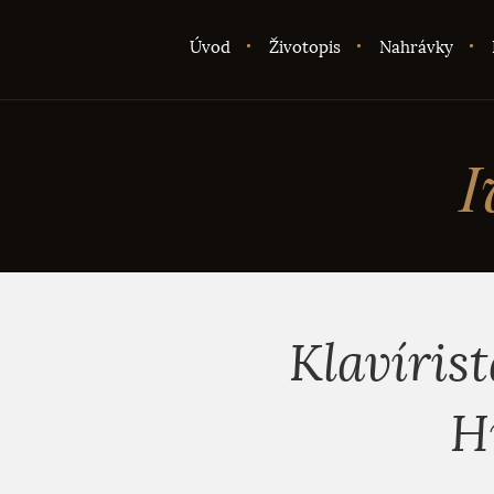
Úvod
Životopis
Nahrávky
I
Klavíris
H