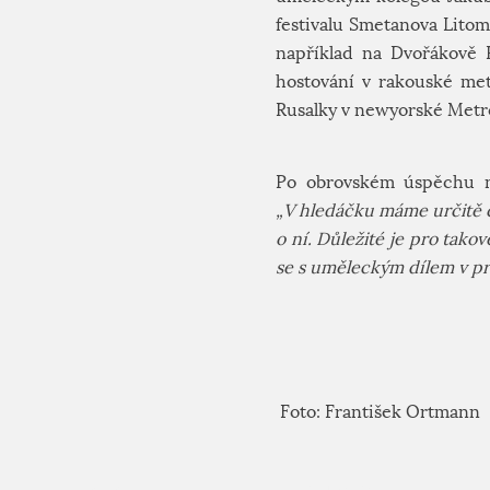
festivalu Smetanova Litom
například na Dvořákově P
hostování v rakouské met
Rusalky v newyorské Metro
Po obrovském úspěchu na
„V hledáčku máme určitě 
o ní. Důležité je pro tako
se s uměleckým dílem v pr
Foto: František Ortmann