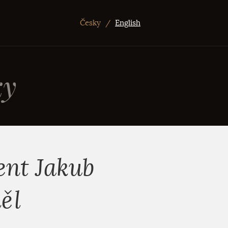
Česky
/
English
ky
ent Jakub
ěl