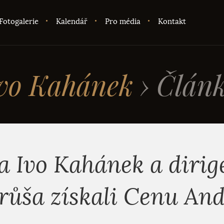
Fotogalerie
Kalendář
Pro média
Kontakt
vo Kahánek
›
Člán
ta Ivo Kahánek a dirig
růša získali Cenu And