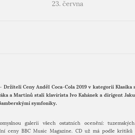
23. června
 –
Držiteli Ceny Anděl Coca-Cola 2019 v kategorii Klasika
áka a Martinů stali klavírista Ivo Kahánek a dirigent Jaku
 Bamberskými symfoniky.
myslnou galerii všech ostatních ocenění: tuzemských
odní ceny BBC Music Magazine. CD už má podle kritiků p