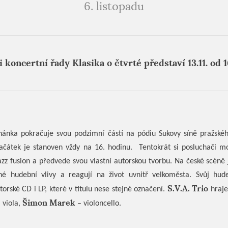
6. listopadu
koncertní řady Klasika o čtvrté představí 13.11. od 1
Kahánka pokračuje svou podzimní částí na pódiu Sukovy síně pražskéh
začátek je stanoven vždy na 16. hodinu.
Tentokrát si posluchači m
jazz fusion a předvede svou vlastní autorskou tvorbu. Na české scéně
čné hudební vlivy a reagují na život uvnitř velkoměsta. Svůj hud
S.V.A. Trio
torské CD i LP, které v titulu nese stejné označení.
hraje
Šimon Marek
 viola,
– violoncello.