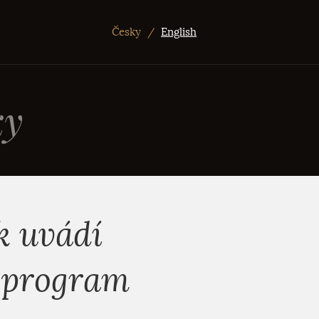
Česky
/
English
ky
k uvádí
n program