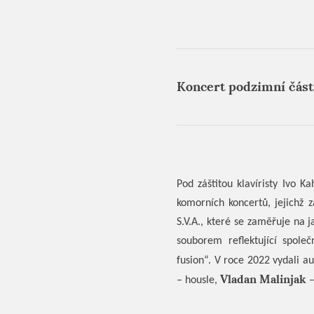
Koncert podzimní části 
Pod záštitou klavíristy Ivo 
komorních koncertů, jejichž 
S.V.A., které se zaměřuje na 
souborem reflektující spole
fusion“. V roce 2022 vydali au
Vladan Malinjak
– housle,
–