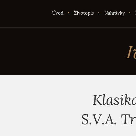
Úvod
Životopis
Nahrávky
I
Klasik
S.V.A. T