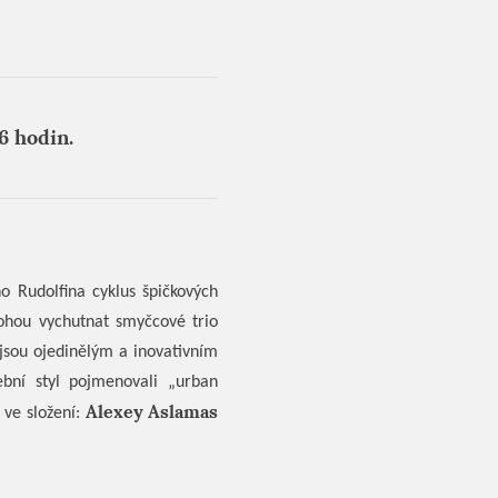
6 hodin.
o Rudolfina cyklus špičkových
ohou vychutnat smyčcové trio
 jsou ojedinělým a inovativním
ební styl pojmenovali „urban
Alexey Aslamas
 ve složení: