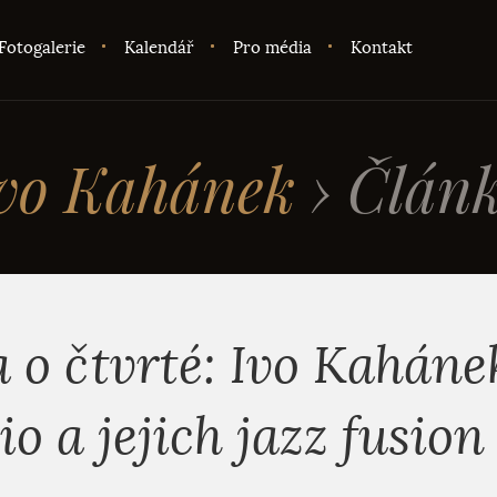
Fotogalerie
Kalendář
Pro média
Kontakt
vo Kahánek
›
Člán
a o čtvrté: Ivo Kaháne
rio a jejich jazz fusio