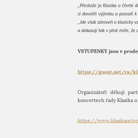
„Přestože je Klasika o čtvrté
si dovolili výjimku a pozvali k
„Jde však zároveň o klasicky v
a dokazují tak v plné míře, že
VSTUPENKY jsou v prodej
https://goout.net/cs/kl
Organizátoři děkují par
koncertech řady Klasika o 
https://www.klasikaoctv