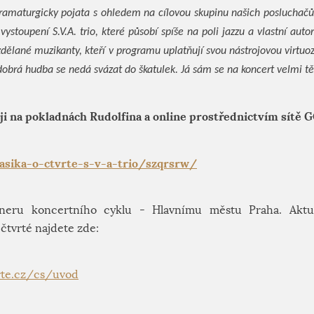
 dramaturgicky pojata s ohledem na cílovou skupinu našich posluchačů
 vystoupení S.V.A. trio, které působí spíše na poli jazzu a vlastní autor
zdělané muzikanty, kteří v programu uplatňují svou nástrojovou virtuo
 dobrá hudba se nedá svázat do škatulek. Já sám se na koncert velmi t
i na pokladnách Rudolfina a online prostřednictvím sítě
asika-o-ctvrte-s-v-a-trio/szqrsrw/
tneru koncertního cyklu - Hlavnímu městu Praha. Aktu
čtvrté najdete zde:
rte.cz/cs/uvod