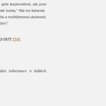
 spíše konzervativně, zde jsme
ské tvorby,“
říká Ivo Kahánek.
zitu a multižánrovou zkušenost,
ěším!"
 GO OUT
ZDE:
ální informace o dalších