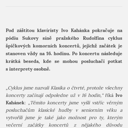
Pod záštitou klavíristy Ivo Kahánka pokračuje na
pódiu Sukovy síně pražského Rudolfina cyklus
špičkových komorních koncertů, jejichž začátek je
stanoven vždy na 16. hodinu. Po koncertu následuje
krátká beseda, kde se mohou posluchači potkat
s interprety osobně.
„Cyklus jsme nazvali Klasika o čtvrté, protože všechny
Ivo
koncerty začínají odpoledne už v 16 hodin,“
říká
Kahánek
:
„Těmito koncerty jsme vyšli vstříc věrným
posluchačům klasické hudby v seniorním věku a
vytvořili jsme je také jako možnost pro ty, kterým
večerní začátky koncertů z nějakého důvodu