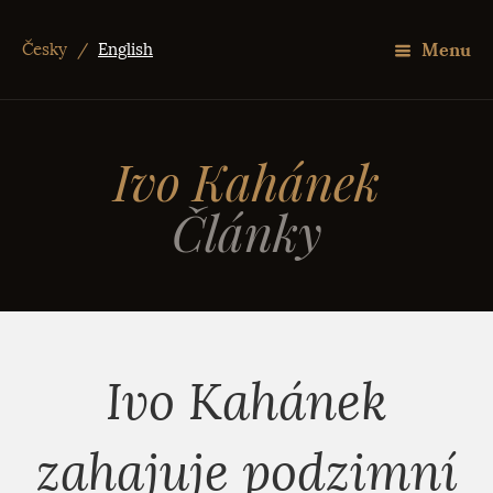
Menu
Česky
/
English
Ivo Kahánek
Články
Ivo Kahánek
zahajuje podzimní