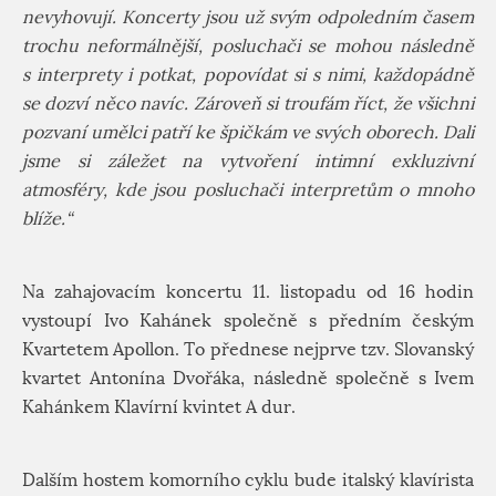
nevyhovují. Koncerty jsou už svým odpoledním časem
trochu neformálnější, posluchači se mohou následně
s interprety i potkat, popovídat si s nimi, každopádně
se dozví něco navíc. Zároveň si troufám říct, že všichni
pozvaní umělci patří ke špičkám ve svých oborech. Dali
jsme si záležet na vytvoření intimní exkluzivní
atmosféry, kde jsou posluchači interpretům o mnoho
blíže.“
Na zahajovacím koncertu 11. listopadu od 16 hodin
vystoupí Ivo Kahánek společně s předním českým
Kvartetem Apollon. To přednese nejprve tzv. Slovanský
kvartet Antonína Dvořáka, následně společně s Ivem
Kahánkem Klavírní kvintet A dur.
Dalším hostem komorního cyklu bude italský klavírista