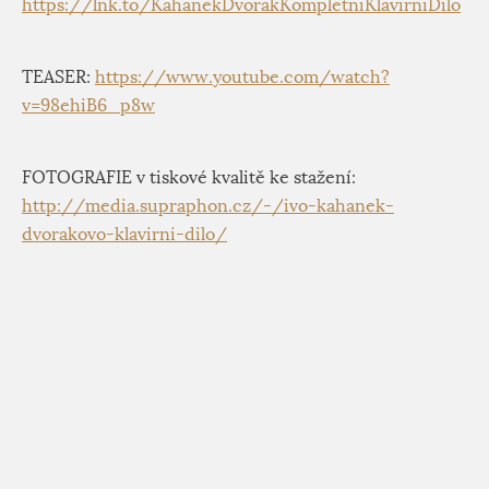
https://lnk.to/KahanekDvorakKompletniKlavirniDilo
TEASER:
https://www.youtube.com/watch?
v=98ehiB6_p8w
FOTOGRAFIE v tiskové kvalitě ke stažení:
http://media.supraphon.cz/-/ivo-kahanek-
dvorakovo-klavirni-dilo/