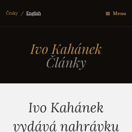
Menu
Česky
/
English
Ivo Kahánek
Články
Ivo Kahánek
vydává nahrávku