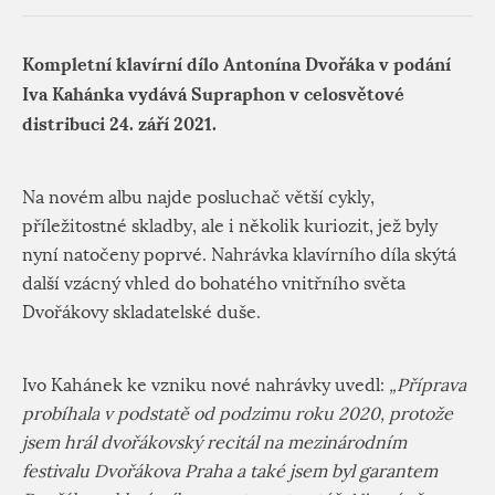
Kompletní klavírní dílo Antonína Dvořáka v podání
Iva Kahánka vydává Supraphon v celosvětové
distribuci 24. září 2021.
Na novém albu najde posluchač větší cykly,
příležitostné skladby, ale i několik kuriozit, jež byly
nyní natočeny poprvé. Nahrávka klavírního díla skýtá
další vzácný vhled do bohatého vnitřního světa
Dvořákovy skladatelské duše.
Ivo Kahánek ke vzniku nové nahrávky uvedl:
„Příprava
probíhala v podstatě od podzimu roku 2020, protože
jsem hrál dvořákovský recitál na mezinárodním
festivalu Dvořákova Praha a také jsem byl garantem