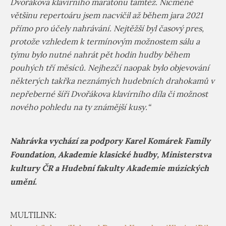
Dvořákova klavírního maratonu tamtéž. Nicméně
většinu repertoáru jsem nacvičil až během jara 2021
přímo pro účely nahrávání. Nejtěžší byl časový pres,
protože vzhledem k termínovým možnostem sálu a
týmu bylo nutné nahrát pět hodin hudby během
pouhých tří měsíců. Nejhezčí naopak bylo objevování
některých takřka neznámých hudebních drahokamů v
nepřeberné šíři Dvořákova klavírního díla či možnost
nového pohledu na ty známější kusy.“
Nahrávka vychází za podpory Karel Komárek Family
Foundation, Akademie klasické hudby, Ministerstva
kultury ČR a Hudební fakulty Akademie múzických
umění.
MULTILINK: