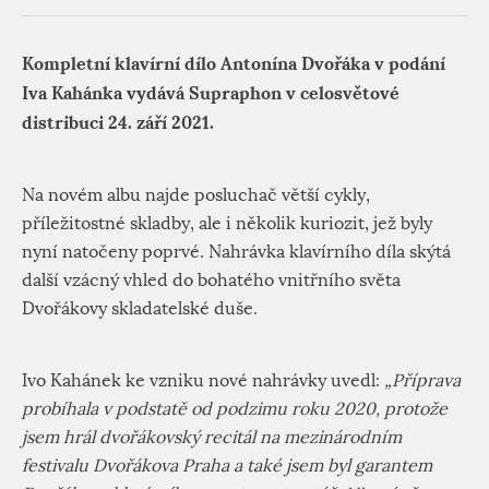
Kompletní klavírní dílo Antonína Dvořáka v podání
Iva Kahánka vydává Supraphon v celosvětové
distribuci 24. září 2021.
Na novém albu najde posluchač větší cykly,
příležitostné skladby, ale i několik kuriozit, jež byly
nyní natočeny poprvé. Nahrávka klavírního díla skýtá
další vzácný vhled do bohatého vnitřního světa
Dvořákovy skladatelské duše.
Ivo Kahánek ke vzniku nové nahrávky uvedl:
„Příprava
probíhala v podstatě od podzimu roku 2020, protože
jsem hrál dvořákovský recitál na mezinárodním
festivalu Dvořákova Praha a také jsem byl garantem