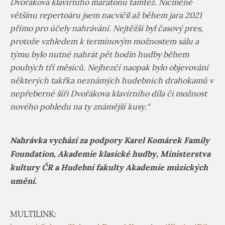
Dvořákova klavírního maratonu tamtéž. Nicméně
většinu repertoáru jsem nacvičil až během jara 2021
přímo pro účely nahrávání. Nejtěžší byl časový pres,
protože vzhledem k termínovým možnostem sálu a
týmu bylo nutné nahrát pět hodin hudby během
pouhých tří měsíců. Nejhezčí naopak bylo objevování
některých takřka neznámých hudebních drahokamů v
nepřeberné šíři Dvořákova klavírního díla či možnost
nového pohledu na ty známější kusy.“
Nahrávka vychází za podpory Karel Komárek Family
Foundation, Akademie klasické hudby, Ministerstva
kultury ČR a Hudební fakulty Akademie múzických
umění.
MULTILINK: