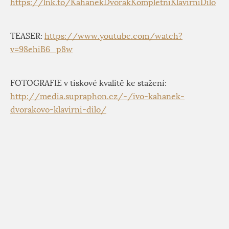
https://lnk.to/KahanekDvorakKompletniKlavirniDilo
TEASER:
https://www.youtube.com/watch?
v=98ehiB6_p8w
FOTOGRAFIE v tiskové kvalitě ke stažení:
http://media.supraphon.cz/-/ivo-kahanek-
dvorakovo-klavirni-dilo/