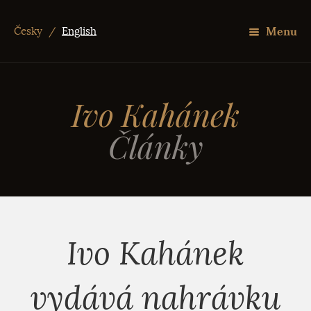
Menu
Česky
/
English
Ivo Kahánek
Články
Ivo Kahánek
vydává nahrávku