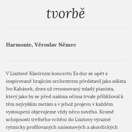
tvorbě
Harmonie, Věroslav Němec
V Lisztově Klavírním koncertu Es dur se opět s
inspirovaně hrajícím orchestrem představil jako sólista
Ivo Kahánek, dnes už renomovaný mladý pianista,
který jako by se před našima očima trvale přibližoval k
těm nejvyšším metám a v jehož projevu v každém
vystoupení objevujeme vždy něco nového. Kromě
schopnosti trefného vcítění do Lisztovy výrazně
rytmicky profilovaných unisonových a akordických