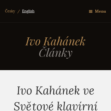
Menu
Česky
/
English
Ivo Kahánek
Články
Ivo Kahánek ve
Světové klavírní