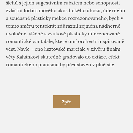
šlehů s jejich sugestivním rubatem nebo schopnosti
zvláštní fortissimového akordického úhozu, úderného
a současně plasticky měkce rozrezonovaného, bych v
tomto směru tentokrát zdůraznil zejména nádherně
uvolněné, vláčné a zvukově plasticky diferencované
romantické cantabile, které umí orchestr inspirovaně
vést. Navíc – ono lisztovské marciale v závěru finální
věty Kahánkovi skutečně gradovalo do extáze, efekt
romantického pianismu by představen v plně síle.
Zpět