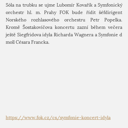
Sóla na trubku se ujme Lubomír Kovařík a Symfonický
orchestr hl. m. Prahy FOK bude řídit šéfdirigent
Norského rozhlasového orchestru Petr Popelka.
Kromě Šostakovičova koncertu zazní během večera
ještě Siegfridova idyla Richarda Wagnera a Symfonie d
moll Césara Francka.
https://www.fok.cz/cs/symfonie-koncert-idyla