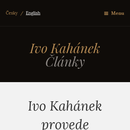
Menu
Česky
/
English
Ivo Kahánek
Články
Ivo Kahánek
provede