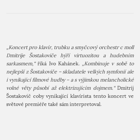
„Koncert pro klavír, trubku a smyčcový orchestr c moll
Dmitrije Šostakoviče hýří virtuozitou a hudebním
sarkasmem,“
říká Ivo Kahánek.
„Kombinuje v sobě to
nejlepší z Šostakoviče – skladatele velkých symfonií ale
i vynikající filmové hudby – a s výjimkou melancholické
volné věty působí až elektrizujícím dojmem.“
Dmitrij
Šostakovič coby vynikající klavírista tento koncert ve
světové premiéře také sám interpretoval.