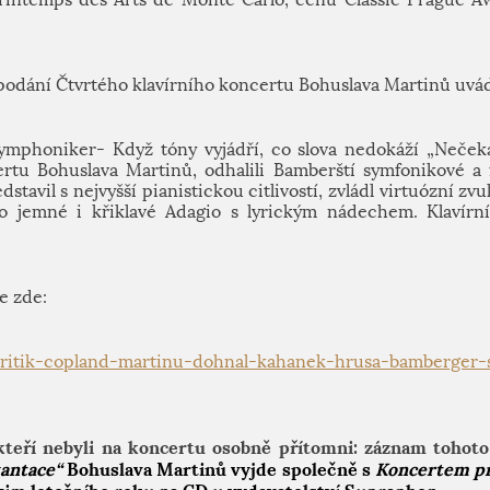
podání Čtvrtého klavírního koncertu Bohuslava Martinů uvád
ymphoniker- Když tóny vyjádří, co slova nedokáží „Neček
rtu Bohuslava Martinů, odhalili Bamberští symfonikové a f
tavil s nejvyšší pianistickou citlivostí, zvládl virtuózní zv
ko jemné i křiklavé Adagio s lyrickým nádechem. Klavírn
e zde:
ritik-copland-martinu-dohnal-kahanek-hrusa-bamberger
 kteří nebyli na koncertu osobně přítomni: záznam toho
kantace“
Bohuslava Martinů vyjde společně s
Koncertem pro