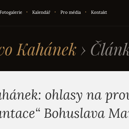
Fotogalerie
Kalendář
Pro média
Kontakt
vo Kahánek
›
Člán
ahánek: ohlasy na pro
antace“ Bohuslava Ma