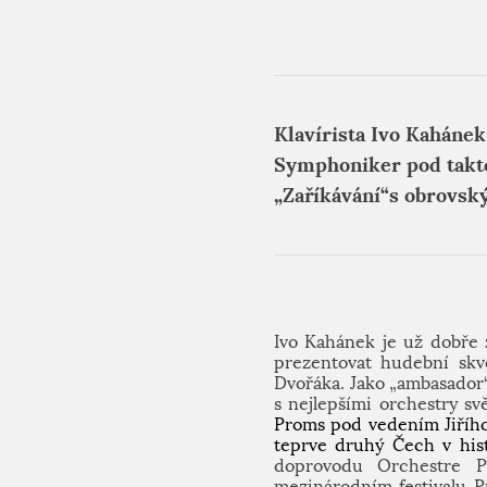
Klavírista Ivo Kaháne
Symphoniker pod takto
„Zaříkávání“s obrovs
Ivo Kahánek je už dobře 
prezentovat hudební skv
Dvořáka. Jako „ambasador“
s nejlepšími orchestry s
Proms pod vedením Jiřího 
teprve druhý Čech v hist
doprovodu
Orchestre 
mezinárodním festivalu P