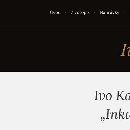
Úvod
Životopis
Nahrávky
I
Ivo K
„Ink