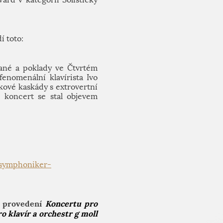
í toto:
ané a poklady ve Čtvrtém
enomenální klavírista Ivo
ukové kaskády s extrovertní
í koncert se stal objevem
-symphoniker-
to provedení
Koncertu pro
 klavír a orchestr g moll