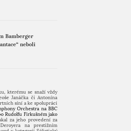
rem Bamberger
antace“ neboli
ku, kterému se snaží vždy
eoše Janáčka či Antonína
tních síní a ke spolupráci
ymphony Orchestra na BBC
(po Rudolfu Firkušném jako
skal za jeho provedení za
 Deroyera
na prestižním
rd v kategorii Sólistický