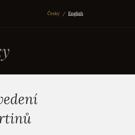
Česky
/
English
ky
vedení
rtinů