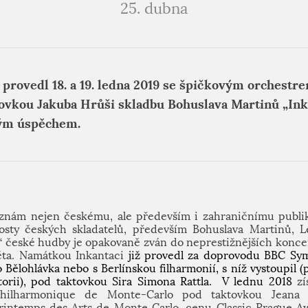
25. dubna
k provedl 18. a 19. ledna 2019 se špičkovým orchest
vkou Jakuba Hrůši skladbu Bohuslava Martinů „Ink
kým úspěchem.
znám nejen českému, ale především i zahraničnímu publi
osty českých skladatelů, především Bohuslava Martinů, L
 české hudby je opakovaně zván do neprestižnějších koncer
věta. Namátkou Inkantaci
již provedl za doprovodu BBC S
Bělohlávka nebo s Berlínskou filharmonií, s níž vystoupil 
orii), pod taktovkou Sira Simona Rattla.
V lednu 2018
zí
Philharmonique de Monte-Carlo pod taktovkou Jeana
rintemps des Arts de Monte Carlo, cenu Classic Prague Awa