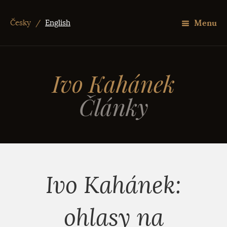
Menu
Česky
/
English
Ivo Kahánek
Články
Ivo Kahánek:
ohlasy na