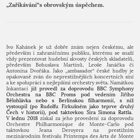
„Zaříkávání“s obrovským úspěchem.
Ivo Kahánek je už dobře znám nejen českému, ale
především i zahraničnímu publiku, kterému se snaží
vždy prezentovat hudební skvosty českých skladatelů,
především Bohuslava Martinů, Leoše Janáčka či
Antonína Dvořáka. Jako „ambasador“ české hudby je
opakovaně zván do neprestižnějších koncertních síní
a ke spolupráci s nejlepšími orchestry světa. Namátkou
Inkantaci
již provedl za doprovodu BBC Symphony
Orchestra na BBC Proms pod vedením Jiřího
Bělohlávka nebo s Berlínskou filharmonií, s níž
vystoupil (po Rudolfu Firkušném jako teprve druhý
Čech v historii), pod taktovkou Sira Simona Rattla.
V lednu 2018
získal za jeho provedení za doprovodu
Orchestre Philharmonique de Monte-Carlo pod
taktovkou Jeana Deroyera
na prestižním
mezinárodním festivalu Printemps des Arts de Monte