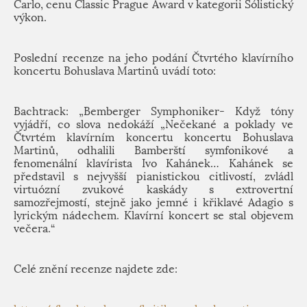
Carlo, cenu Classic Prague Award v kategorii Sólistický
výkon.
Poslední recenze na jeho podání Čtvrtého klavírního
koncertu Bohuslava Martinů uvádí toto:
Bachtrack: „Bemberger Symphoniker- Když tóny
vyjádří, co slova nedokáží „Nečekané a poklady ve
Čtvrtém klavírním koncertu koncertu Bohuslava
Martinů, odhalili Bamberští symfonikové a
fenomenální klavírista Ivo Kahánek…
Kahánek se
představil s nejvyšší pianistickou citlivostí, zvládl
virtuózní zvukové kaskády s extrovertní
samozřejmostí, stejně jako jemné i křiklavé Adagio s
lyrickým nádechem. Klavírní koncert se stal objevem
večera.“
Celé znění recenze najdete zde: