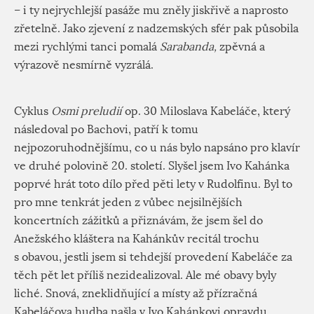
– i ty nejrychlejší pasáže mu zněly jiskřivě a naprosto
zřetelně. Jako zjevení z nadzemských sfér pak působila
mezi rychlými tanci pomalá
Sarabanda,
zpěvná a
výrazově nesmírně vyzrálá.
Cyklus
Osmi preludií
op. 30 Miloslava Kabeláče, který
následoval po Bachovi, patří k tomu
nejpozoruhodnějšímu, co u nás bylo napsáno pro klavír
ve druhé polovině 20. století. Slyšel jsem Ivo Kahánka
poprvé hrát toto dílo před pěti lety v Rudolfinu. Byl to
pro mne tenkrát jeden z vůbec nejsilnějších
koncertních zážitků a přiznávám, že jsem šel do
Anežského kláštera na Kahánkův recitál trochu
s obavou, jestli jsem si tehdejší provedení Kabeláče za
těch pět let příliš nezidealizoval. Ale mé obavy byly
liché. Snová, zneklidňující a místy až přízračná
Kabeláčova hudba našla v Ivo Kahánkovi opravdu