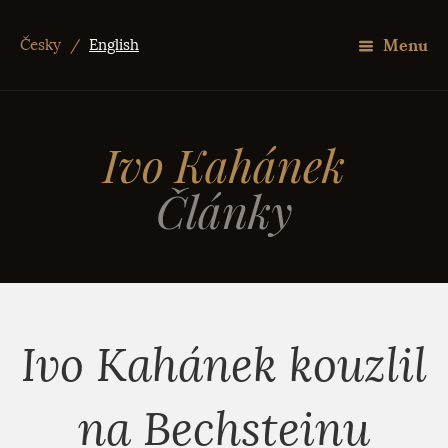
Menu
Česky
/
English
Ivo Kahánek
Články
Ivo Kahánek kouzlil
na Bechsteinu