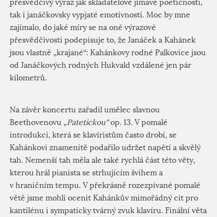
přesvědčivý výraz jak skladatelově jímavé poetičnosti,
tak i janáčkovsky vypjaté emotivnosti. Moc by mne
zajímalo, do jaké míry se na oné výrazové
přesvědčivosti podepisuje to, že Janáček a Kahánek
jsou vlastně „krajané“: Kahánkovy rodné Palkovice jsou
od Janáčkových rodných Hukvald vzdálené jen pár
kilometrů.
Na závěr koncertu zařadil umělec slavnou
Beethovenovu „
Patetickou“
op. 13. V pomalé
introdukci, která se klavíristům často drobí, se
Kahánkovi znamenitě podařilo udržet napětí a skvělý
tah. Nemenší tah měla ale také rychlá část této věty,
kterou hrál pianista se strhujícím švihem a
v hraničním tempu. V překrásně rozezpívané pomalé
větě jsme mohli ocenit Kahánkův mimořádný cit pro
kantilénu i sympaticky tvárný zvuk klavíru. Finální věta