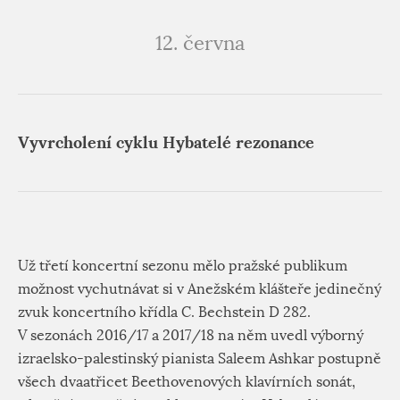
12. června
Vyvrcholení cyklu Hybatelé rezonance
Už třetí koncertní sezonu mělo pražské publikum
možnost vychutnávat si v Anežském klášteře jedinečný
zvuk koncertního křídla C. Bechstein D 282.
V sezonách 2016/17 a 2017/18 na něm uvedl výborný
izraelsko-palestinský pianista Saleem Ashkar postupně
všech dvaatřicet Beethovenových klavírních sonát,