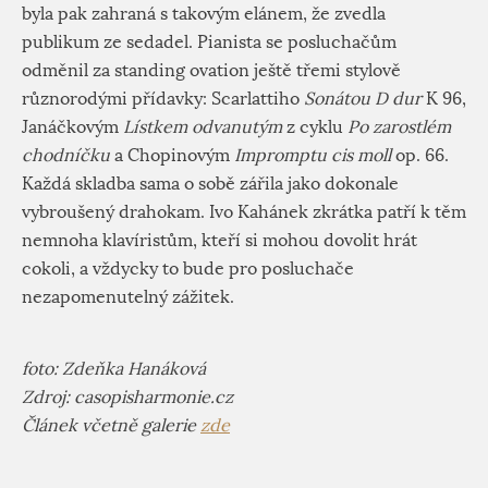
byla pak zahraná s takovým elánem, že zvedla
publikum ze sedadel. Pianista se posluchačům
odměnil za standing ovation ještě třemi stylově
různorodými přídavky: Scarlattiho
Sonátou D dur
K 96,
Janáčkovým
Lístkem odvanutým
z cyklu
Po zarostlém
chodníčku
a Chopinovým
Impromptu cis moll
op. 66.
Každá skladba sama o sobě zářila jako dokonale
vybroušený drahokam. Ivo Kahánek zkrátka patří k těm
nemnoha klavíristům, kteří si mohou dovolit hrát
cokoli, a vždycky to bude pro posluchače
nezapomenutelný zážitek.
foto: Zdeňka Hanáková
Zdroj: casopisharmonie.cz
Článek včetně galerie
zde