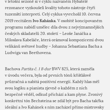
v letošní sezoně si v cyklu nazvaném Hybatelé
rezonance vyzkoušeli kvality tohoto nástroje čtyři
tuzemští interpreti. Celý cyklus vyvrcholil 10. června
Ivo Kahánka
2019 recitálem
. V osobitě koncipovaném
programu nabídl umělec díla dvou z nejvýznamnějších
českých skladatelů 20. století – Leoše Janáčka a
Miloslava Kabeláče, která orámoval kompozicemi dvou
velikánů světové hudby – Johanna Sebastiana Bacha a
Ludwiga van Beethovena.
Bachova
Partita č. 1 B dur
BWV 825, která zazněla
v úvodu večera, byla od prvních tónů křišťálově
průzračná a nabitá pozitivní energií. Každý hlas měl
svou logiku a pianista zjevně o každém z nich
bezpečně věděl, odkud přichází a kam plyne. Zvonivý
konkrétní tón Bechsteina se zdál být pro Bacha takřka
ideální a Ivo Kahánek s ním zacházel přímo mistrovsky