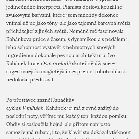
jedinečného interpreta. Pianista doslova kouzlil se
zvukovými barvami, které jsem mnohdy dokonce
vnímal už ne jako tóny, ale jako tajemná barevná světla,
přicházející z jiných světů. Neméně mě fascinovala
Kahánkova práce s časem, s dynamikou a s pedálem i
jeho schopnost vystavět z nehmotných snových
ingrediencí dokonale pevnou architekturu. Ivo
Kahánek hraje
Osm preludií
skutečně úžasně –
sugestivnější a magičtější interpretaci tohoto díla si
nedokážu představit.
Po přestávce zazněl Janáčkův
cyklus
V mlhách.
Kahánek jej má zjevně zažitý do
poslední noty, věříme mu každý tón, každou pomlku.
Obdiv si zasloužila hojná, ale přitom naprosto
samozřejmá rubata, i to, že klavírista dokázal vtisknout