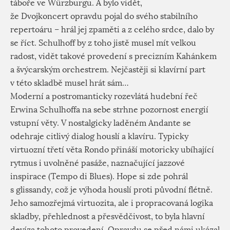
táboře ve Würzburgu. A bylo vidět,
že Dvojkoncert opravdu pojal do svého stabilního
repertoáru – hrál jej zpaměti a z celého srdce, dalo by
se říct. Schulhoff by z toho jistě musel mít velkou
radost, vidět takové provedení s precizním Kahánkem
a švýcarským orchestrem. Nejčastěji si klavírní part
v této skladbě musel hrát sám…
Moderní a postromanticky rozevlátá hudební řeč
Erwina Schulhoffa na sebe strhne pozornost energií
vstupní věty. V nostalgicky laděném Andante se
odehraje citlivý dialog houslí a klavíru. Typicky
virtuozní třetí věta Rondo přináší motoricky ubíhající
rytmus i uvolněné pasáže, naznačující jazzové
inspirace (Tempo di Blues). Hope si zde pohrál
s glissandy, což je výhoda houslí proti původní flétně.
Jeho samozřejmá virtuozita, ale i propracovaná logika
skladby, přehlednost a přesvědčivost, to byla hlavní
devíza tohoto provedení. Opravdu se před námi ukázal