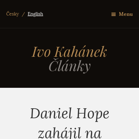
Menu
Česky
/
English
Ivo Kahánek
Články
Daniel Hope
zahájil na