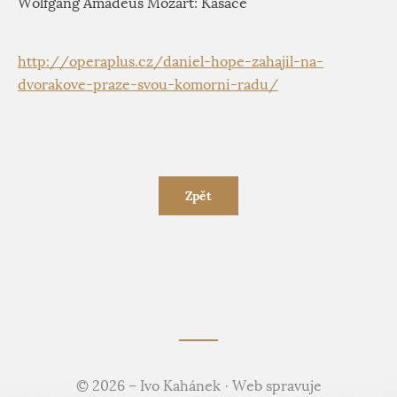
Wolfgang Amadeus Mozart: Kasace
http://operaplus.cz/daniel-hope-zahajil-na-
dvorakove-praze-svou-komorni-radu/
Zpět
© 2026 – Ivo Kahánek · Web spravuje