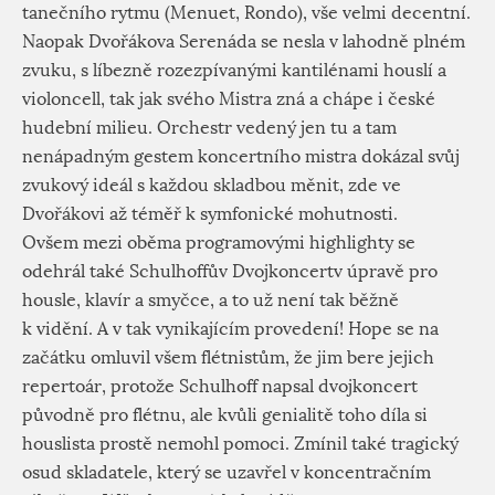
tanečního rytmu (Menuet, Rondo), vše velmi decentní.
Naopak Dvořákova Serenáda se nesla v lahodně plném
zvuku, s líbezně rozezpívanými kantilénami houslí a
violoncell, tak jak svého Mistra zná a chápe i české
hudební milieu. Orchestr vedený jen tu a tam
nenápadným gestem koncertního mistra dokázal svůj
zvukový ideál s každou skladbou měnit, zde ve
Dvořákovi až téměř k symfonické mohutnosti.
Ovšem mezi oběma programovými highlighty se
odehrál také Schulhoffův Dvojkoncertv úpravě pro
housle, klavír a smyčce, a to už není tak běžně
k vidění. A v tak vynikajícím provedení! Hope se na
začátku omluvil všem flétnistům, že jim bere jejich
repertoár, protože Schulhoff napsal dvojkoncert
původně pro flétnu, ale kvůli genialitě toho díla si
houslista prostě nemohl pomoci. Zmínil také tragický
osud skladatele, který se uzavřel v koncentračním