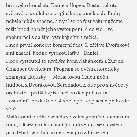
britského houslistu Daniela Hopea. Dostat tohoto
světově proslulého a originálního umělce do Prahy
nebylo nikdy snadné, a nyní se na festivalu můžeme
těšit hned na pět jeho vystoupení! A co víc – ve
spolupráci s dalšími vynikajícími umělci.
Hned první koncert komorní řady 6. září ve Dvořákově
síni nasadil hodně vysokou laťku –Daniel
Hope vystoupil se skvělým Ivem Kahánkem a Zurich
Chamber Orchestra. Program se dvěma notoricky
známými „kousky“ – Mozartovou Malou noční
hudbou a Dvořákovou Serenádou E dur pro smyčcový
orchestr – přitáhl spíše než znalce publikum
„sváteční“, nezkušené. A ano, opět se plácalo po každé
větě.
Malá noční hudba zazněla ve velmi jemném komorním
tónu, s líbeznou Romancí (druhá věta) a se smyslem
pro detail, sem tam akcentem pro zdůraznění