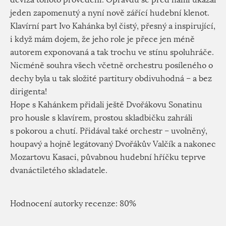
jeden zapomenutý a nyní nově zářící hudební klenot.
Klavírní part Ivo Kahánka byl čistý, přesný a inspirující,
i když mám dojem, že jeho role je přece jen méně
autorem exponovaná a tak trochu ve stínu spoluhráče.
Nicméně souhra všech včetně orchestru posíleného o
dechy byla u tak složité partitury obdivuhodná – a bez
dirigenta!
Hope s Kahánkem přidali ještě Dvořákovu Sonatinu
pro housle s klavírem, prostou skladbičku zahráli
s pokorou a chutí. Přidával také orchestr – uvolněný,
houpavý a hojně legátovaný Dvořákův Valčík a nakonec
Mozartovu Kasaci, půvabnou hudební hříčku teprve
dvanáctiletého skladatele.
Hodnocení autorky recenze: 80%