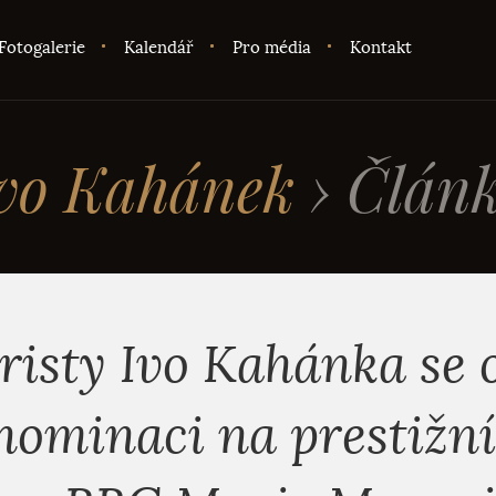
Fotogalerie
Kalendář
Pro média
Kontakt
vo Kahánek
›
Člán
risty Ivo Kahánka se o
nominaci na prestižn