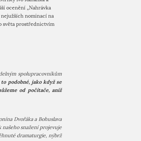
šší ocenění „Nahrávka
 nejužších nominací na
o světa prostřednictvím
videlným spolupracovníkům
 to podobné, jako když se
 můžeme od počítače, aniž
tonína Dvořáka a Bohuslava
k našeho snažení projevuje
běhnuté dramaturgie, nýbrž