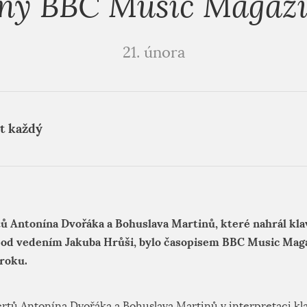
ny BBC Music Magaz
21. února
t každý
ů Antonína Dvořáka a Bohuslava Martinů, které nahrál klav
od vedením Jakuba Hrůši, bylo časopisem BBC Music Mag
 roku.
rtů Antonína Dvořáka a Bohuslava Martinů v interpretaci kla