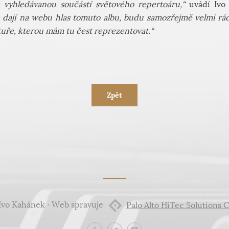
 vyhledávanou součástí světového repertoáru,“
uvádí Ivo
a dají na webu hlas tomuto albu, budu samozřejmě velmi rád
tuře, kterou mám tu čest reprezentovat.“
Zpět
Ivo Kahánek · Web spravuje
Palo Alto HiTec Solutions C