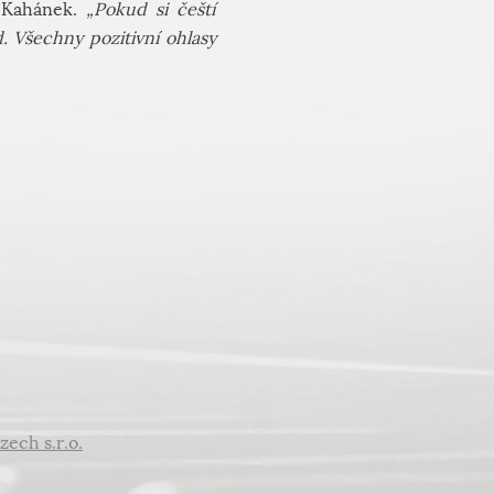
 Kahánek.
„Pokud si čeští
. Všechny pozitivní ohlasy
zech s.r.o.