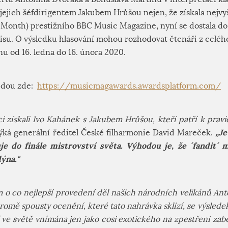
ejich šéfdirigentem Jakubem Hrůšou nejen, že získala nejvy
 Month) prestižního BBC Music Magazine, nyní se dostala do
isu. O výsledku hlasování mohou rozhodovat čtenáři z celéh
u od 16. ledna do 16. února 2020.
jdou zde:
https://musicmagawards.awardsplatform.com/
ci získali Ivo Kahánek s Jakubem Hrůšou, kteří patří k pra
„Je
ká generální ředitel České filharmonie David Mareček.
e do finále mistrovství světa. Výhodou je, že ´fandit´
ýna."
ím o co nejlepší provedení děl našich národních velikánů An
romě spousty ocenění, které tato nahrávka sklízí, se výslede
í ve světě vnímána jen jako cosi exotického na zpestření za