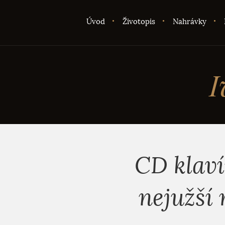
Úvod
Životopis
Nahrávky
I
CD klaví
nejužší 