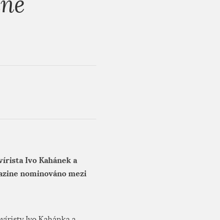
ine
írista Ivo Kahánek a
azine nominováno mezi
víristy Ivo Kahánka a