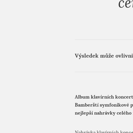
ce
Výsledek může ovlivni
Album klavírních koncert
Bamberští symfonikové p
nejlepší nahrávky celého
Nahrávka klavírních konce