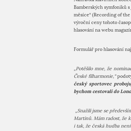
Bamberských symfoniků s j
měsíce“ (
Recording of the
výroční ceny tohoto časop
hlasování na webu magazín
Formulář pro hlasování na
„Potěšilo mne, že nomina
České filharmonie,“
podotý
český sportovec probojuj
bychom cestovali do Lond
„Snažili jsme se předevš
Martinů. Mám radost, že k
i tak, že česká hudba nen