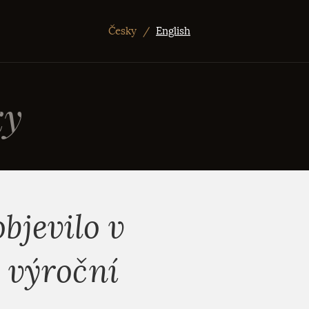
Česky
/
English
ky
bjevilo v
í výroční