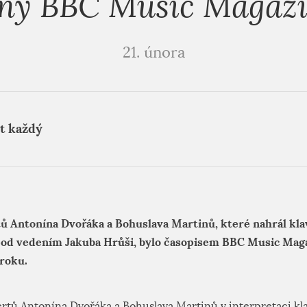
ny BBC Music Magaz
21. února
t každý
ů Antonína Dvořáka a Bohuslava Martinů, které nahrál klav
od vedením Jakuba Hrůši, bylo časopisem BBC Music Mag
 roku.
rtů Antonína Dvořáka a Bohuslava Martinů v interpretaci kla