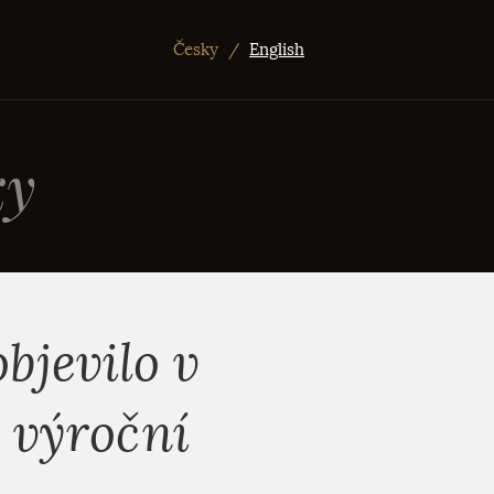
Česky
/
English
ky
bjevilo v
í výroční