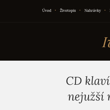
Úvod
Životopis
Nahrávky
I
CD klaví
nejužší 