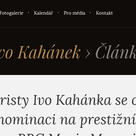
Fotogalerie
Kalendář
Pro média
Kontakt
vo Kahánek
›
Člán
risty Ivo Kahánka se o
nominaci na prestižn