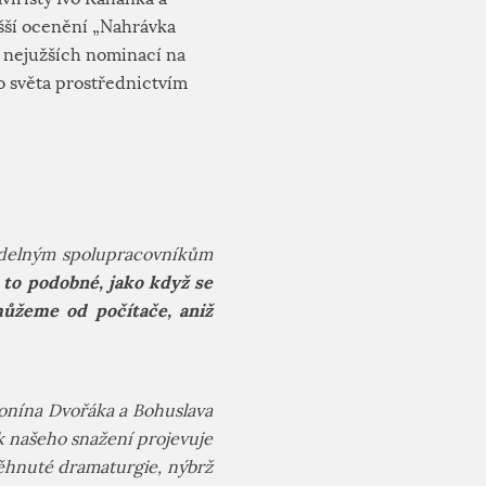
šší ocenění „Nahrávka
 nejužších nominací na
o světa prostřednictvím
videlným spolupracovníkům
 to podobné, jako když se
 můžeme od počítače, aniž
tonína Dvořáka a Bohuslava
k našeho snažení projevuje
běhnuté dramaturgie, nýbrž