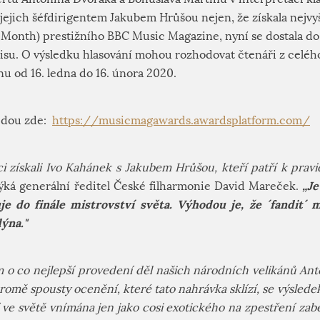
ejich šéfdirigentem Jakubem Hrůšou nejen, že získala nejvy
 Month) prestižního BBC Music Magazine, nyní se dostala do
isu. O výsledku hlasování mohou rozhodovat čtenáři z celéh
u od 16. ledna do 16. února 2020.
jdou zde:
https://musicmagawards.awardsplatform.com/
ci získali Ivo Kahánek s Jakubem Hrůšou, kteří patří k pra
„Je
ká generální ředitel České filharmonie David Mareček.
e do finále mistrovství světa. Výhodou je, že ´fandit´
ýna."
ím o co nejlepší provedení děl našich národních velikánů An
romě spousty ocenění, které tato nahrávka sklízí, se výslede
í ve světě vnímána jen jako cosi exotického na zpestření za