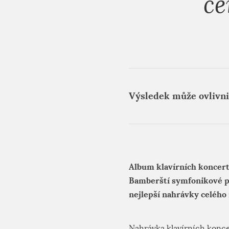
ce
Výsledek může ovlivni
Album klavírních koncert
Bamberští symfonikové p
nejlepší nahrávky celého
Nahrávka klavírních konce