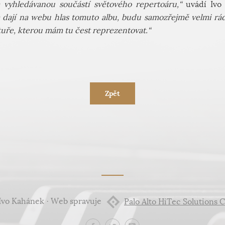
 vyhledávanou součástí světového repertoáru,“
uvádí Ivo
a dají na webu hlas tomuto albu, budu samozřejmě velmi rád
tuře, kterou mám tu čest reprezentovat.“
Zpět
Ivo Kahánek · Web spravuje
Palo Alto HiTec Solutions C