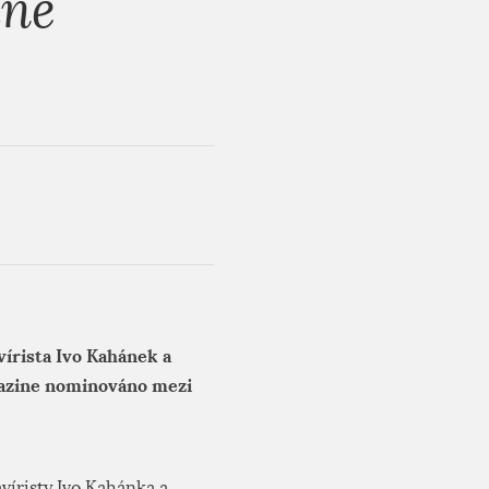
ine
írista Ivo Kahánek a
azine nominováno mezi
víristy Ivo Kahánka a