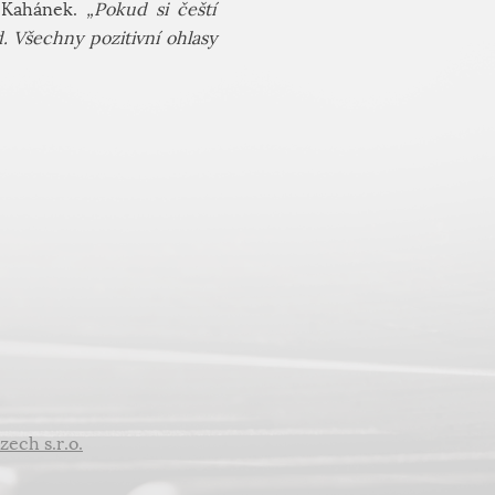
 Kahánek.
„Pokud si čeští
. Všechny pozitivní ohlasy
zech s.r.o.