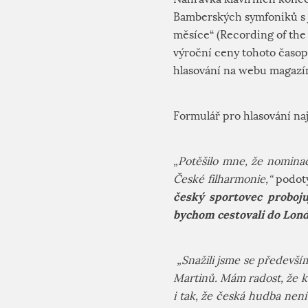
Bamberských symfoniků s j
měsíce“ (
Recording of the
výroční ceny tohoto časop
hlasování na webu magazín
Formulář pro hlasování na
„Potěšilo mne, že nomina
České filharmonie,“
podotý
český sportovec probojuj
bychom cestovali do Lond
„Snažili jsme se předevš
Martinů. Mám radost, že k
i tak, že česká hudba nen