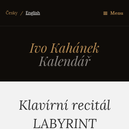
Menu
Česky
/
English
Ivo Kahánek
Kalendář
Klavírní recitál
LABYRINT